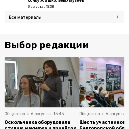
конкурса школьных музеев
6 августа , 15:08
Все материалы
Выбор редакции
Общество
6 августа , 15:45
Общество
6 августа ,
Оскольчанка оборудовала
Шесть участников 
студию макияжа и причёсок
Белгородской обла