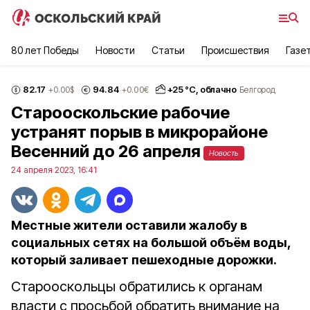
80 лет Победы
Новости
Статьи
Происшествия
Газе
82.17
94.84
+
25
°С,
облачно
+0.00
$
+0.00
€
Белгород
Старооскольские рабочие
устранят порыв в микрорайоне
Весенний до 26 апреля
Новость
24 апреля 2023, 16:41
Местные жители оставили жалобу в
социальных сетях на большой объём воды,
который заливает пешеходные дорожки.
Старооскольцы обратились к органам
власти с просьбой обратить внимание на