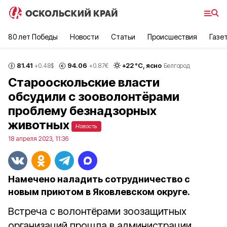
80 лет Победы
Новости
Статьи
Происшествия
Газе
81.41
94.06
+
22
°С,
ясно
+0.48
$
+0.87
€
Белгород
Старооскольские власти
обсудили с зооволонтёрами
проблему безнадзорных
животных
Новость
18 апреля 2023, 11:36
Намечено наладить сотрудничество с
новым приютом в Яковлевском округе.
Встреча с волонтёрами зоозащитных
организаций прошла в администрации