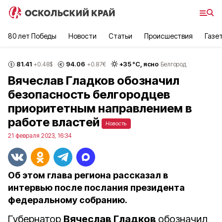
80 лет Победы
Новости
Статьи
Происшествия
Газе
81.41
94.06
+
35
°С,
ясно
+0.48
$
+0.87
€
Белгород
Вячеслав Гладков обозначил
безопасность белгородцев
приоритетным направлением в
работе властей
Новость
21 февраля 2023, 16:34
Об этом глава региона рассказал в
интервью после послания президента
федеральному собранию.
Губернатор
Вячеслав Гладков
обозначил