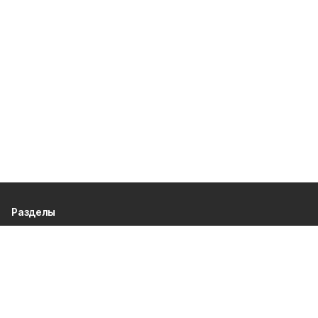
Разделы
80 лет Победы
Новости
Статьи
Происшествия
Газета