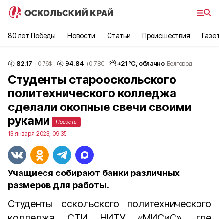
80 лет Победы
Новости
Статьи
Происшествия
Газе
82.17
94.84
+
21
°С,
облачно
+0.76
$
+0.78
€
Белгород
Студенты старооскольского
политехнического колледжа
сделали окопные свечи своими
руками
Новость
13 января 2023, 09:35
Учащиеся собирают банки различных
размеров для работы.
Студенты оскольского политехнического
колледжа СТИ НИТУ «МИСиС», где