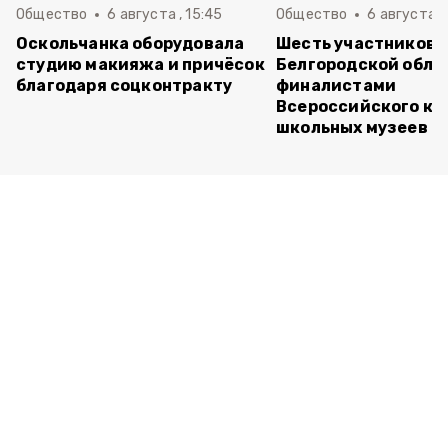
Общество
6 августа , 15:45
Общество
6 августа ,
Оскольчанка оборудовала
Шесть участников 
студию макияжа и причёсок
Белгородской обла
благодаря соцконтракту
финалистами
Всероссийского ко
школьных музеев