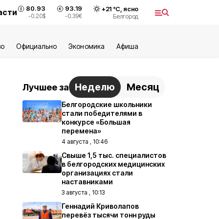
80.93
93.19
+
21
°С,
ясно
асти
-0.20
$
-0.39
€
Белгород
во
Официально
Экономика
Aфиша
Неделю
Месяц
Лучшее за
Белгородские школьники
стали победителями в
конкурсе «Большая
перемена»
4 августа , 10:46
Свыше 1,5 тыс. специалистов
в белгородских медицинских
организациях стали
наставниками
3 августа , 10:13
Геннадий Криволапов
перевёз тысячи тонн руды