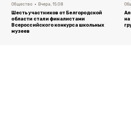
Общество
Вчера, 15:08
Об
Шесть участников от Белгородской
Ал
области стали финалистами
на
Всероссийского конкурса школьных
гр
музеев