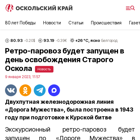
80 лет Победы
Новости
Статьи
Происшествия
Газе
80.93
93.19
+
26
°С,
ясно
-0.20
$
-0.39
€
Белгород
Ретро-паровоз будет запущен в
день освобождения Старого
Оскола
Новость
9 января 2023, 11:57
Двухпутная железнодорожная линия
«Дорога Мужества», была построена в 1943
году при подготовке к Курской битве
Экскурсионный ретро-паровоз будет
запущен по «Дороге Мужества» в