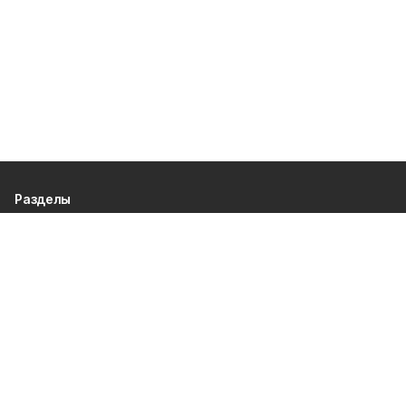
Разделы
80 лет Победы
Новости
Статьи
Происшествия
Газета
Политика
Культура
История