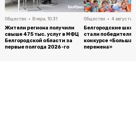
Общество
Вчера, 10:31
Общество
4 августа ,
Жители региона получили
Белгородские шко
свыше 475 тыс. услуг в МФЦ
стали победителям
Белгородской области за
конкурсе «Большая
первые полгода 2026-го
перемена»