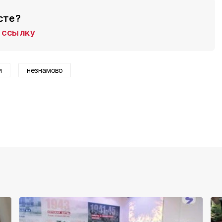
сте?
ссылку
и
незнамово