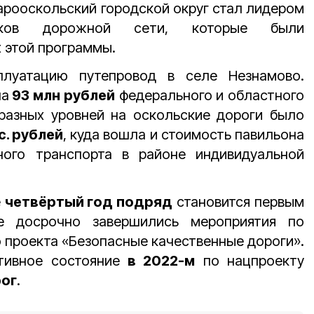
арооскольский городской округ стал лидером
тков дорожной сети, которые были
 этой программы.
плуатацию путепровод в селе Незнамово.
ла
93 млн рублей
федерального и областного
азных уровней на оскольские дороги было
с. рублей
, куда вошла и стоимость павильона
ного транспорта в районе индивидуальной
е
четвёртый год подряд
становится первым
де досрочно завершились мероприятия по
 проекта «Безопасные качественные дороги».
ативное состояние
в 2022-м
по нацпроекту
рог
.