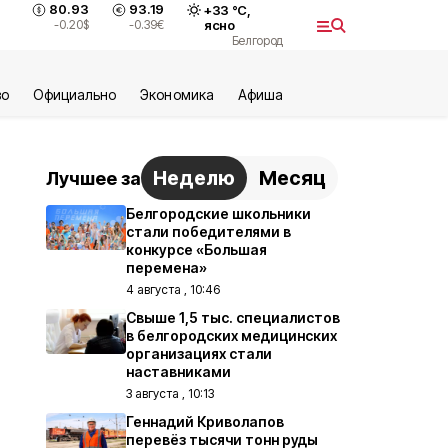
80.93
93.19
+
33
°С,
-0.20
$
-0.39
€
ясно
Белгород
во
Официально
Экономика
Aфиша
Неделю
Месяц
Лучшее за
Белгородские школьники
стали победителями в
конкурсе «Большая
перемена»
4 августа , 10:46
Свыше 1,5 тыс. специалистов
в белгородских медицинских
организациях стали
наставниками
3 августа , 10:13
Геннадий Криволапов
перевёз тысячи тонн руды