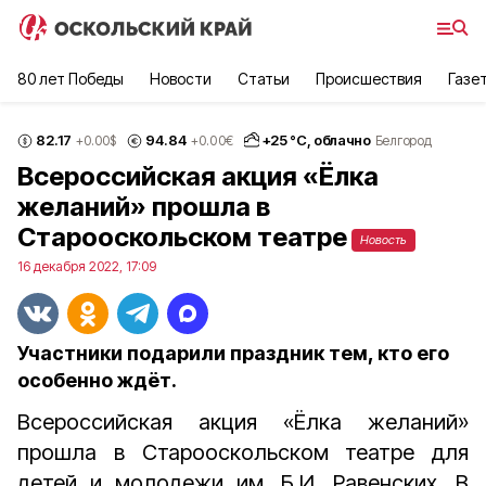
80 лет Победы
Новости
Статьи
Происшествия
Газе
82.17
94.84
+
25
°С,
облачно
+0.00
$
+0.00
€
Белгород
Всероссийская акция «Ёлка
желаний» прошла в
Старооскольском театре
Новость
16 декабря 2022, 17:09
Участники подарили праздник тем, кто его
особенно ждёт.
Всероссийская акция «Ёлка желаний»
прошла в Старооскольском театре для
детей и молодежи им. Б.И. Равенских. В