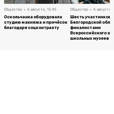
Общество
6 августа , 15:45
Общество
6 августа ,
Оскольчанка оборудовала
Шесть участников 
студию макияжа и причёсок
Белгородской обла
благодаря соцконтракту
финалистами
Всероссийского ко
школьных музеев