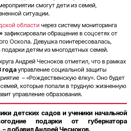
мероприятии смогут дети из семей,
зненной ситуации.
дской области
через систему мониторинга
»
зафиксировали обращение в соцсетях от
го Оскола. Девушка поинтересовалась,
 подарки детям из многодетных семей.
круга Андрей Чесноков отметил, что в рамках
3 года
управление социальной защиты
риятие – «Рождественскую ёлку». Оно будет
з семей, которые попали в трудную жизненную
авит управление образования.
ники детских садов и ученики начальной
огодние подарки от губернатора
 – добавил Андрей Чесноков.