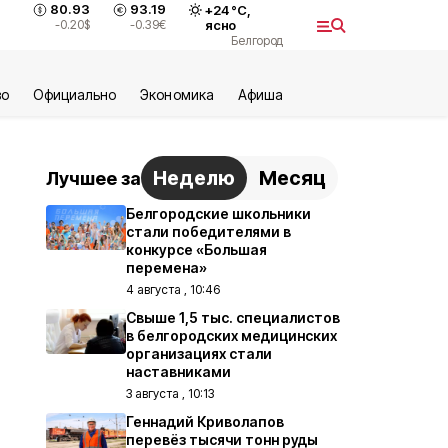
80.93
93.19
+
24
°С,
-0.20
$
-0.39
€
ясно
Белгород
во
Официально
Экономика
Aфиша
Неделю
Месяц
Лучшее за
Белгородские школьники
стали победителями в
конкурсе «Большая
перемена»
4 августа , 10:46
Свыше 1,5 тыс. специалистов
в белгородских медицинских
организациях стали
наставниками
3 августа , 10:13
Геннадий Криволапов
перевёз тысячи тонн руды