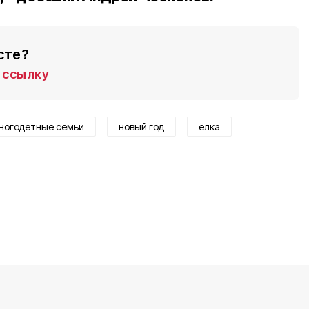
сте?
ссылку
ногодетные семьи
новый год
ёлка