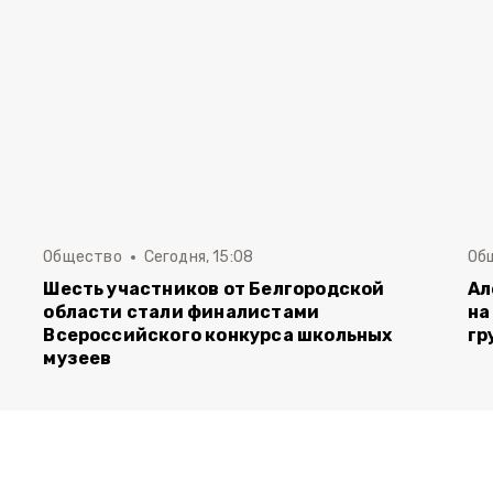
Общество
Сегодня, 15:08
Об
Шесть участников от Белгородской
Ал
области стали финалистами
на
Всероссийского конкурса школьных
гр
музеев