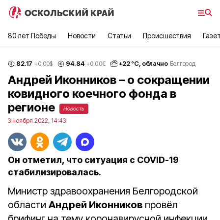
80 лет Победы
Новости
Статьи
Происшествия
Газе
82.17
94.84
+
22
°С,
облачно
+0.00
$
+0.00
€
Белгород
Андрей Иконников – о сокращении
ковидного коечного фонда в
регионе
Новость
3 ноября 2022, 14:43
Он отметил, что ситуация с COVID-19
стабилизировалась.
Министр здравоохранения Белгородской
области
Андрей Иконников
провёл
брифинг на тему коронавирусной инфекции