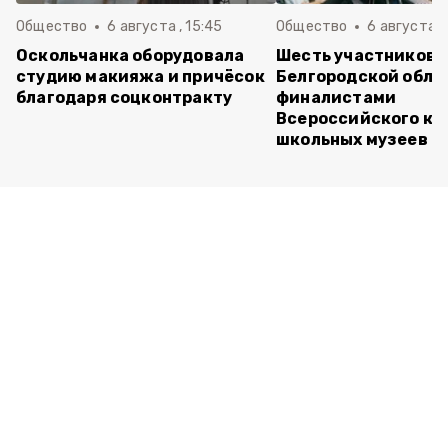
Общество
6 августа , 15:45
Общество
6 августа ,
Оскольчанка оборудовала
Шесть участников 
студию макияжа и причёсок
Белгородской обла
благодаря соцконтракту
финалистами
Всероссийского ко
школьных музеев