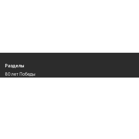
Разделы
80 лет Победы
Новости
Статьи
Происшествия
Газета
Политика
Культура
История