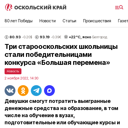
80 лет Победы
Новости
Статьи
Происшествия
Газе
80.93
93.19
+
22
°С,
ясно
-0.20
$
-0.39
€
Белгород
Три старооскольских школьницы
стали победительницами
конкурса «Большая перемена»
Новость
2 ноября 2022, 14:30
Девушки смогут потратить выигранные
денежные средства на образование, в том
числе на обучение в вузах,
подготовительные или обучающие курсы и