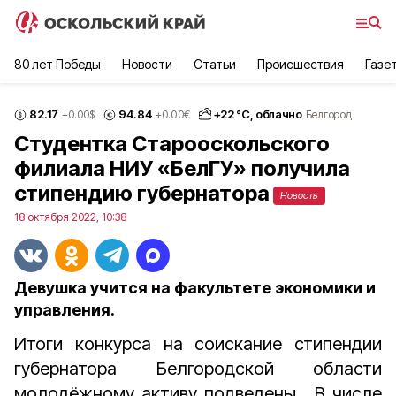
80 лет Победы
Новости
Статьи
Происшествия
Газе
82.17
94.84
+
22
°С,
облачно
+0.00
$
+0.00
€
Белгород
Студентка Старооскольского
филиала НИУ «БелГУ» получила
стипендию губернатора
Новость
18 октября 2022, 10:38
Девушка учится на факультете экономики и
управления.
Итоги конкурса на соискание стипендии
губернатора Белгородской области
молодёжному активу подведены. В числе