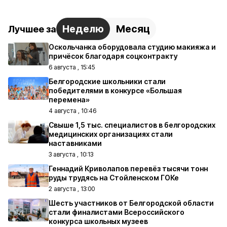
Неделю
Месяц
Лучшее за
Оскольчанка оборудовала студию макияжа и
причёсок благодаря соцконтракту
6 августа , 15:45
Белгородские школьники стали
победителями в конкурсе «Большая
перемена»
4 августа , 10:46
Свыше 1,5 тыс. специалистов в белгородских
медицинских организациях стали
наставниками
3 августа , 10:13
Геннадий Криволапов перевёз тысячи тонн
руды трудясь на Стойленском ГОКе
2 августа , 13:00
Шесть участников от Белгородской области
стали финалистами Всероссийского
конкурса школьных музеев