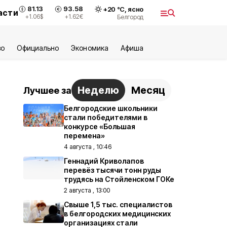
81.13
93.58
+
20
°С,
ясно
асти
+1.06
$
+1.62
€
Белгород
во
Официально
Экономика
Aфиша
Неделю
Месяц
Лучшее за
Белгородские школьники
стали победителями в
конкурсе «Большая
перемена»
4 августа , 10:46
Геннадий Криволапов
перевёз тысячи тонн руды
трудясь на Стойленском ГОКе
2 августа , 13:00
Свыше 1,5 тыс. специалистов
в белгородских медицинских
организациях стали