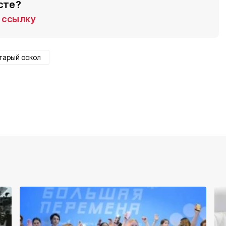
сте?
ссылку
тарый оскол