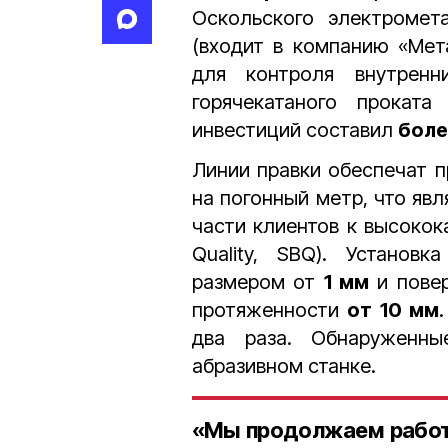
Оскольского электромета
(входит в компанию «Мет
для контроля внутренн
горячекатаного проката
инвестиций составил
боле
Линии правки обеспечат 
на погонный метр, что яв
части клиентов к высокок
Quality, SBQ). Установ
размером от
1 мм
и повер
протяженности
от 10 мм
два раза. Обнаруженны
абразивном станке.
«Мы продолжаем работу