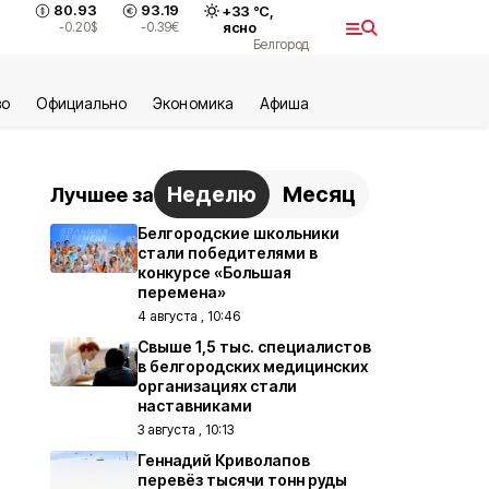
80.93
93.19
+
33
°С,
-0.20
$
-0.39
€
ясно
Белгород
во
Официально
Экономика
Aфиша
Неделю
Месяц
Лучшее за
Белгородские школьники
стали победителями в
конкурсе «Большая
перемена»
4 августа , 10:46
Свыше 1,5 тыс. специалистов
в белгородских медицинских
организациях стали
наставниками
3 августа , 10:13
Геннадий Криволапов
перевёз тысячи тонн руды