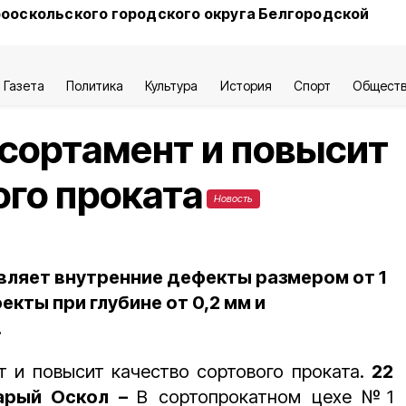
ооскольского городского округа Белгородской
Газета
Политика
Культура
История
Спорт
Общест
сортамент и повысит
ого проката
Новость
вляет внутренние дефекты размером от 1
кты при глубине от 0,2 мм и
.
 и повысит качество сортового проката.
22
Старый Оскол –
В сортопрокатном цехе №1