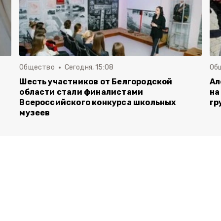
Общество
Сегодня, 15:08
Об
Шесть участников от Белгородской
Ал
области стали финалистами
на
Всероссийского конкурса школьных
гр
музеев