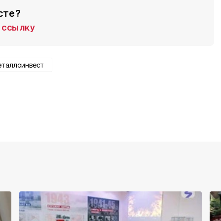
сте?
ссылку
еталлоинвест