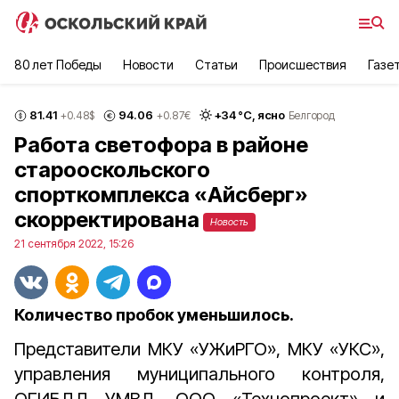
80 лет Победы
Новости
Статьи
Происшествия
Газе
81.41
94.06
+
34
°С,
ясно
+0.48
$
+0.87
€
Белгород
Работа светофора в районе
старооскольского
спорткомплекса «Айсберг»
скорректирована
Новость
21 сентября 2022, 15:26
Количество пробок уменьшилось.
Представители МКУ «УЖиРГО», МКУ «УКС»,
управления муниципального контроля,