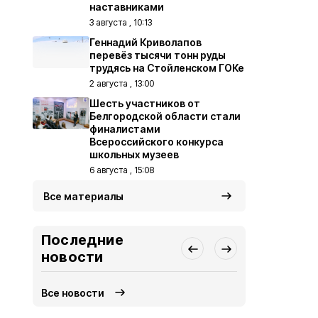
наставниками
3 августа , 10:13
Геннадий Криволапов
перевёз тысячи тонн руды
трудясь на Стойленском ГОКе
2 августа , 13:00
Шесть участников от
Белгородской области стали
финалистами
Всероссийского конкурса
школьных музеев
6 августа , 15:08
Все материалы
Последние
новости
Все новости