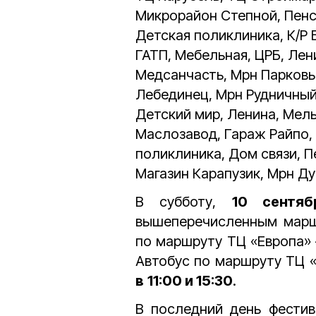
Микрорайон Степной, Пенс
Детская поликлиника, К/Р 
ГАТП, Мебельная, ЦРБ, Лен
Медсанчасть, Мрн Парковы
Лебединец, Мрн Рудничный,
Детский мир, Ленина, Мел
Маслозавод, Гараж Райпо, 
поликлиника, Дом связи, П
Магазин Карапузик, Мрн Ду
В субботу,
10 сентяб
вышеперечисленным маршр
по маршруту ТЦ «Европа» 
Автобус по маршруту ТЦ «
в
11:00 и 15:30
.
В последний день фести