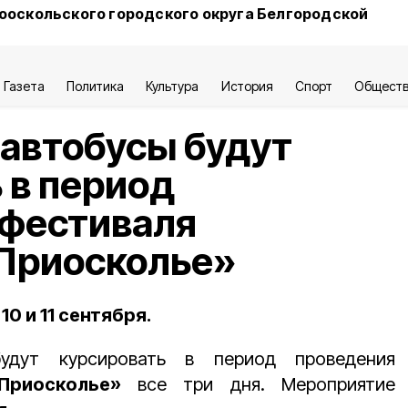
ооскольского городского округа Белгородской
Газета
Политика
Культура
История
Спорт
Общест
автобусы будут
 в период
 фестиваля
Приосколье»
0 и 11 сентября.
удут курсировать в период проведения
Приосколье»
все три дня. Мероприятие