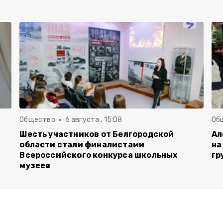
Общество
6 августа , 15:08
Об
Шесть участников от Белгородской
Ал
области стали финалистами
на
Всероссийского конкурса школьных
гр
музеев