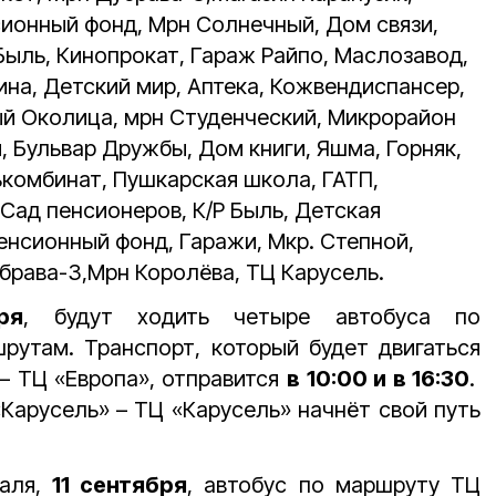
ионный фонд, Мрн Солнечный, Дом связи,
Быль, Кинопрокат, Гараж Райпо, Маслозавод,
ина, Детский мир, Аптека, Кожвендиспансер,
й Околица, мрн Студенческий, Микрорайон
 Бульвар Дружбы, Дом книги, Яшма, Горняк,
ькомбинат, Пушкарская школа, ГАТП,
Сад пенсионеров, К/Р Быль, Детская
енсионный фонд, Гаражи, Мкр. Степной,
брава-3,Мрн Королёва, ТЦ Карусель.
ря
, будут ходить четыре автобуса по
утам. Транспорт, который будет двигаться
– ТЦ «Европа», отправится
в
10:00 и в 16:30
.
Карусель» – ТЦ «Карусель» начнёт свой путь
валя,
11 сентября
, автобус по маршруту ТЦ