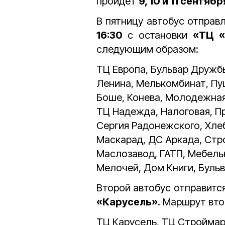
пройдёт
9, 10 и 11 сентябр
В пятницу автобус отправ
16:30
с остановки
«ТЦ «
следующим образом:
ТЦ Европа, Бульвар Дружбы
Ленина, Мелькомбинат, Пу
Боше, Конева, Молодежная
ТЦ Надежда, Налоговая, Пр
Сергия Радонежского, Хл
Маскарад, ДС Аркада, Стр
Маслозавод, ГАТП, Мебель
Мелочей, Дом Книги, Буль
Второй автобус отправитс
«Карусель»
. Маршрут вто
ТЦ Карусель, ТЦ Строймар