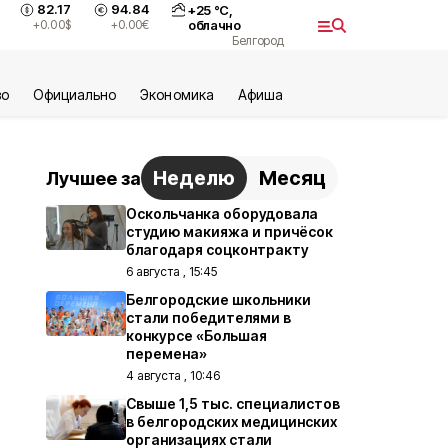
82.17
94.84
+
25
°С,
+0.00
$
+0.00
€
облачно
Белгород
во
Официально
Экономика
Aфиша
Неделю
Месяц
Лучшее за
Оскольчанка оборудовала
студию макияжа и причёсок
благодаря соцконтракту
6 августа , 15:45
Белгородские школьники
стали победителями в
конкурсе «Большая
перемена»
4 августа , 10:46
Свыше 1,5 тыс. специалистов
в белгородских медицинских
организациях стали