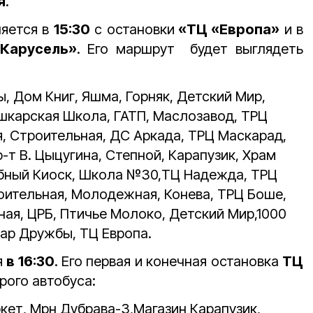
я
.
ляется в
15:30
с остановки
«ТЦ «Европа»
и в
Карусель»
. Его маршрут будет выглядеть
, Дом Книг, Яшма, Горняк, Детский Мир,
шкарская Школа, ГАТП, Маслозавод, ТРЦ
, Строительная, ДС Аркада, ТРЦ Маскарад,
-т В. Цыцугина, Степной, Карапузик, Храм
ебный Киоск, Школа №30,ТЦ Надежда, ТРЦ
оительная, Молодежная, Конева, ТРЦ Боше,
ная, ЦРБ, Птичье Молоко, Детский Мир,1000
вар Дружбы, ТЦ Европа.
я
в 16:30
. Его первая и конечная остановка
ТЦ
рого автобуса:
кет, Мрн Дубрава-3,Магазин Карапузик,