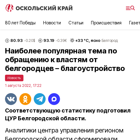
80 лет Победы
Новости
Статьи
Происшествия
Газе
80.93
93.19
+
33
°С,
ясно
-0.20
$
-0.39
€
Белгород
Наиболее популярная тема по
обращению к властям от
белгородцев – благоустройство
Новость
1 августа 2022, 17:22
Соответствующую статистику подготовил
ЦУР Белгородской области.
Аналитики центра управления регионом
Белгородской области сформировали