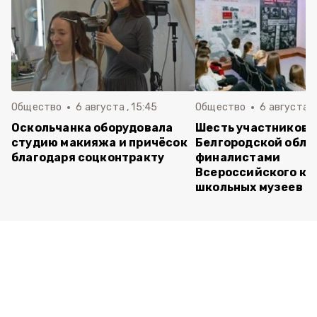
Общество
6 августа , 15:45
Общество
6 августа ,
Оскольчанка оборудовала
Шесть участников 
студию макияжа и причёсок
Белгородской обла
благодаря соцконтракту
финалистами
Всероссийского ко
школьных музеев