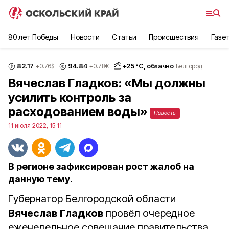
80 лет Победы
Новости
Статьи
Происшествия
Газе
82.17
94.84
+
25
°С,
облачно
+0.76
$
+0.78
€
Белгород
Вячеслав Гладков: «Мы должны
усилить контроль за
расходованием воды»
Новость
11 июля 2022, 15:11
В регионе зафиксирован рост жалоб на
данную тему.
Губернатор Белгородской области
Вячеслав Гладков
провёл очередное
еженедельное совещание правительства