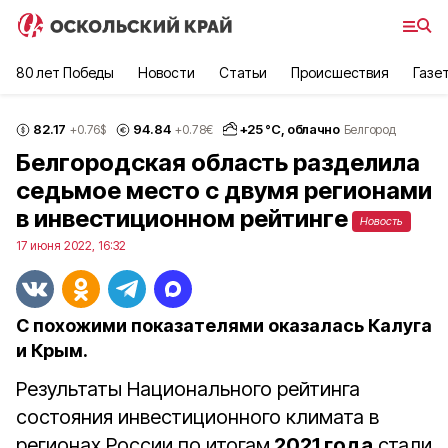
80 лет Победы
Новости
Статьи
Происшествия
Газе
82.17
94.84
+
25
°С,
облачно
+0.76
$
+0.78
€
Белгород
Белгородская область разделила
седьмое место с двумя регионами
в инвестиционном рейтинге
Новость
17 июня 2022, 16:32
С похожими показателями оказалась Калуга
и Крым.
Результаты Национального рейтинга
состояния инвестиционного климата в
регионах России по итогам
2021 года
стали