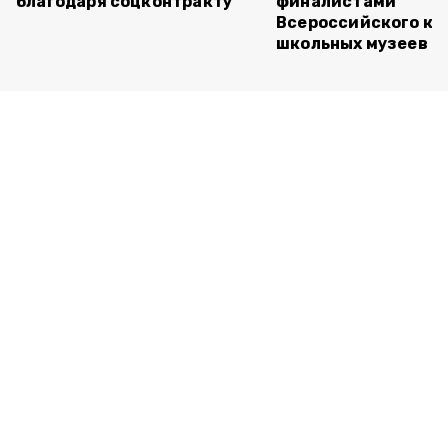
благодаря соцконтракту
финалистами
Всероссийского ко
школьных музеев