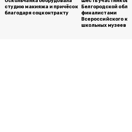
Оскольчанка оборудовала
Шесть участников 
студию макияжа и причёсок
Белгородской обла
благодаря соцконтракту
финалистами
Всероссийского ко
школьных музеев