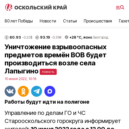
80 лет Победы
Новости
Статьи
Происшествия
Газе
80.93
93.19
+
28
°С,
ясно
-0.20
$
-0.39
€
Белгород
Уничтожение взрывоопасных
предметов времён ВОВ будет
производиться возле села
Лапыгино
Новость
10 июня 2022, 10:16
Работы будут идти на полигоне
Управление по делам ГО и ЧС
Старооскольского горокруга информирует