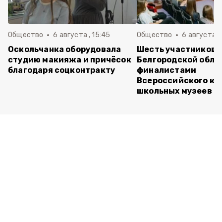
Общество
6 августа , 15:45
Общество
6 августа ,
Оскольчанка оборудовала
Шесть участников 
студию макияжа и причёсок
Белгородской обла
благодаря соцконтракту
финалистами
Всероссийского ко
школьных музеев