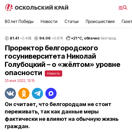
80 лет Победы
Новости
Статьи
Происшествия
Газе
81.41
94.06
+
21
°С,
облачно
+0.48
$
+0.87
€
Белгород
Проректор белгородского
госуниверситета Николай
Голубоцкий – о «жёлтом» уровне
опасности
Новость
25 мая 2022, 13:15
Он считает, что белгородцам не стоит
переживать, так как данные меры
фактически не влияют на обычную жизнь
граждан.