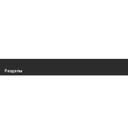
Разделы
80 лет Победы
Новости
Статьи
Происшествия
Газета
Политика
Культура