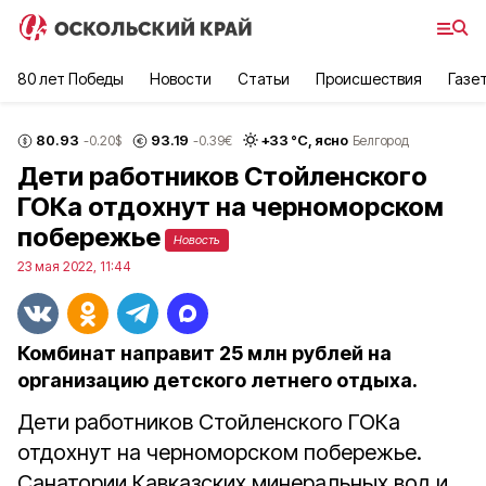
80 лет Победы
Новости
Статьи
Происшествия
Газе
80.93
93.19
+
33
°С,
ясно
-0.20
$
-0.39
€
Белгород
Дети работников Стойленского
ГОКа отдохнут на черноморском
побережье
Новость
23 мая 2022, 11:44
Комбинат направит 25 млн рублей на
организацию детского летнего отдыха.
Дети работников Стойленского ГОКа
отдохнут на черноморском побережье.
Санатории Кавказских минеральных вод и