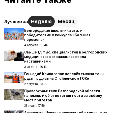
Читайте также
Неделю
Месяц
Лучшее за
Белгородские школьники стали
победителями в конкурсе «Большая
перемена»
4 августа , 10:46
Свыше 1,5 тыс. специалистов в белгородских
медицинских организациях стали
наставниками
3 августа , 10:13
Геннадий Криволапов перевёз тысячи тонн
руды трудясь на Стойленском ГОКе
2 августа , 13:00
Правоохранители Белгородской области
напомнили об ответственности за съёмку
мест прилётов
31 июля , 17:56
Александр Шуваев рассказал об отправке на