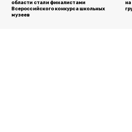
области стали финалистами
на
Всероссийского конкурса школьных
гр
музеев