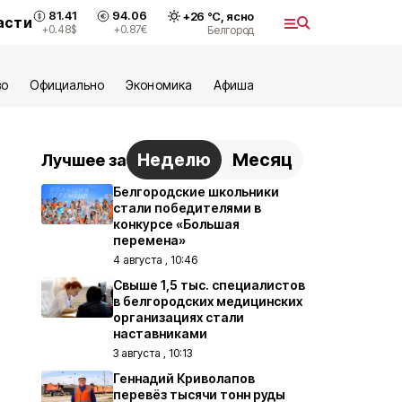
81.41
94.06
+
26
°С,
ясно
асти
+0.48
$
+0.87
€
Белгород
во
Официально
Экономика
Aфиша
Неделю
Месяц
Лучшее за
Белгородские школьники
стали победителями в
конкурсе «Большая
перемена»
4 августа , 10:46
Свыше 1,5 тыс. специалистов
в белгородских медицинских
организациях стали
наставниками
3 августа , 10:13
Геннадий Криволапов
перевёз тысячи тонн руды