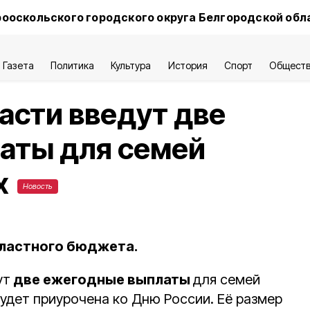
ооскольского городского округа Белгородской обл
Газета
Политика
Культура
История
Спорт
Общест
асти введут две
аты для семей
х
Новость
бластного бюджета.
ут
две ежегодные выплаты
для семей
удет приурочена ко Дню России. Её размер