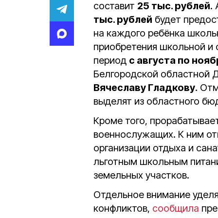
составит
25 тыс. рублей
.
тыс. рублей
будет предос
на каждого ребёнка школь
приобретения школьной и 
период
с августа по нояб
Белгородской областной 
Вячеславу Гладкову
. От
выделят из областного бю
Кроме того, прорабатывае
военнослужащих. К ним от
организации отдыха и сан
льготным школьным питани
земельных участков.
Отдельное внимание уделя
конфликтов,
сообщила
пре