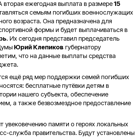
 А вторая ежегодная выплата в размере
15
тавляться семьям погибших военнослужащих
ного возраста. Она предназначена для
спортивной формы и будет выплачиваться в
рь
. Их сегодня представил председатель
Думы
Юрий Клепиков
губернатору
метим, что на данные выплаты средства
джета.
тся ещё ряд мер поддержки семей погибших
носятся: бесплатные путёвки детям в
атории нашего субъекта, обеспечение
ем, а также безвозмездное предоставление
т увековечению памяти о героях локальных
сс-служба правительства. Будут установлены