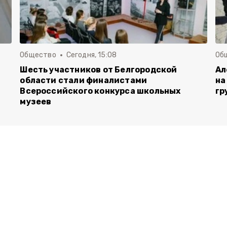
Общество
Сегодня, 15:08
Об
Шесть участников от Белгородской
Ал
области стали финалистами
на
Всероссийского конкурса школьных
гр
музеев