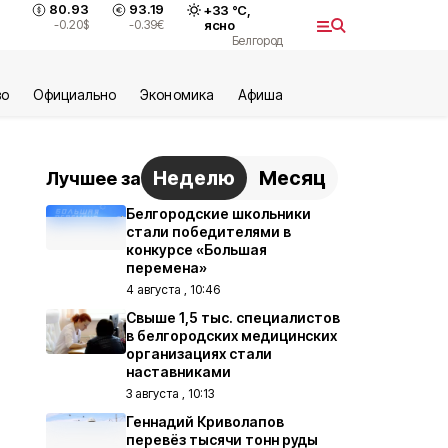
80.93
93.19
+
33
°С,
-0.20
$
-0.39
€
ясно
Белгород
во
Официально
Экономика
Aфиша
Неделю
Месяц
Лучшее за
Белгородские школьники
стали победителями в
конкурсе «Большая
перемена»
4 августа , 10:46
Свыше 1,5 тыс. специалистов
в белгородских медицинских
организациях стали
наставниками
3 августа , 10:13
Геннадий Криволапов
перевёз тысячи тонн руды