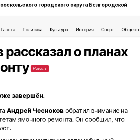
ооскольского городского округа Белгородской
Газета
Политика
Культура
История
Спорт
Общест
 рассказал о планах
монту
Новость
уже завершён.
уга
Андрей Чесноков
обратил внимание на
тетам ямочного ремонта. Он сообщил, что
уют.