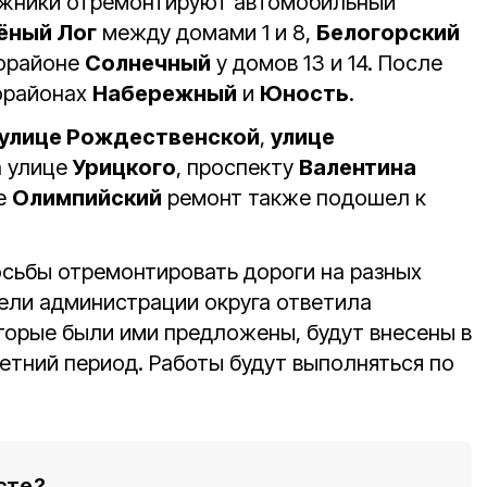
жники отремонтируют автомобильный
ёный Лог
между домами 1 и 8,
Белогорский
рорайоне
Солнечный
у домов 13 и 14. После
орайонах
Набережный
и
Юность
.
 улице Рождественской
,
улице
а улице
Урицкого
, проспекту
Валентина
е
Олимпийский
ремонт также подошел к
сьбы отремонтировать дороги на разных
тели администрации округа ответила
оторые были ими предложены, будут внесены в
етний период. Работы будут выполняться по
сте?