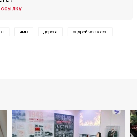
ссылку
нт
ямы
дорога
андрей чесноков