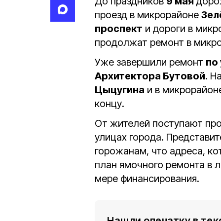
До праздников
9 мая
доро
проезд в микрорайоне
Зел
проспект
и дороги в мик
продолжат ремонт в микр
Уже завершили ремонт
по
Архитектора Бутовой
. Н
Цыцугина
и в микрорайон
концу.
От жителей поступают про
улицах города. Представи
горожанам, что адреса, к
план ямочного ремонта в л
мере финансирования.
Нашли опечатку в тек