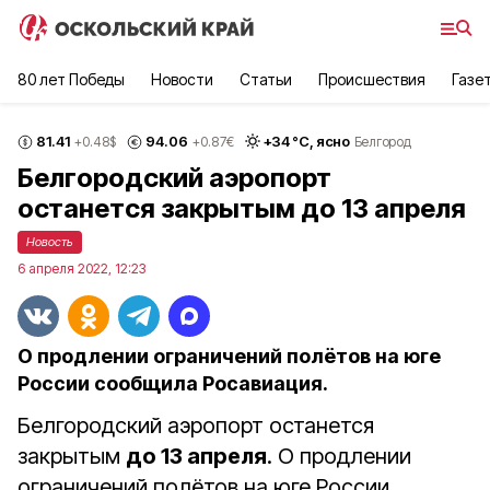
80 лет Победы
Новости
Статьи
Происшествия
Газе
81.41
94.06
+
34
°С,
ясно
+0.48
$
+0.87
€
Белгород
Белгородский аэропорт
останется закрытым до 13 апреля
Новость
6 апреля 2022, 12:23
О продлении ограничений полётов на юге
России сообщила Росавиация.
Белгородский аэропорт останется
закрытым
до 13 апреля
. О продлении
ограничений полётов на юге России