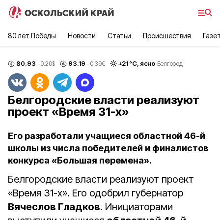
80 лет Победы
Новости
Статьи
Происшествия
Газе
80.93
93.19
+
21
°С,
ясно
-0.20
$
-0.39
€
Белгород
Белгородские власти реализуют
проект «Время 31-х»
Его разработали учащиеся областной 46-й
школы из числа победителей и финалистов
конкурса «Большая перемена».
Белгородские власти реализуют проект
«Время 31-х». Его одобрил губернатор
Вячеслов Гладков
. Инициаторами