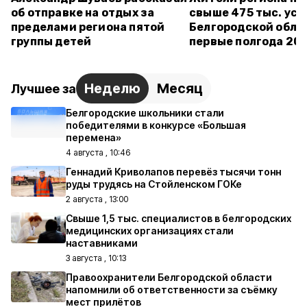
об отправке на отдых за
свыше 475 тыс. усл
пределами региона пятой
Белгородской обла
группы детей
первые полгода 20
Неделю
Месяц
Лучшее за
Белгородские школьники стали
победителями в конкурсе «Большая
перемена»
4 августа , 10:46
Геннадий Криволапов перевёз тысячи тонн
руды трудясь на Стойленском ГОКе
2 августа , 13:00
Свыше 1,5 тыс. специалистов в белгородских
медицинских организациях стали
наставниками
3 августа , 10:13
Правоохранители Белгородской области
напомнили об ответственности за съёмку
мест прилётов