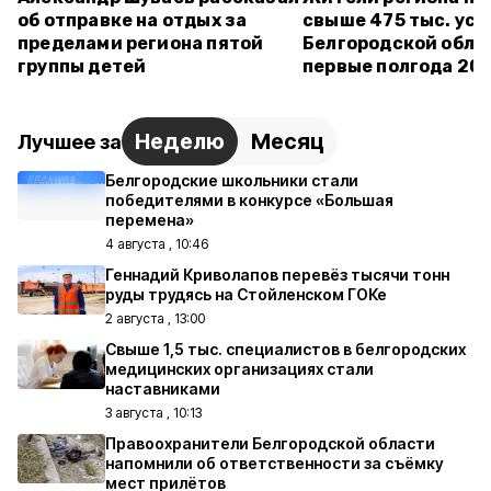
об отправке на отдых за
свыше 475 тыс. усл
пределами региона пятой
Белгородской обла
группы детей
первые полгода 20
Неделю
Месяц
Лучшее за
Белгородские школьники стали
победителями в конкурсе «Большая
перемена»
4 августа , 10:46
Геннадий Криволапов перевёз тысячи тонн
руды трудясь на Стойленском ГОКе
2 августа , 13:00
Свыше 1,5 тыс. специалистов в белгородских
медицинских организациях стали
наставниками
3 августа , 10:13
Правоохранители Белгородской области
напомнили об ответственности за съёмку
мест прилётов