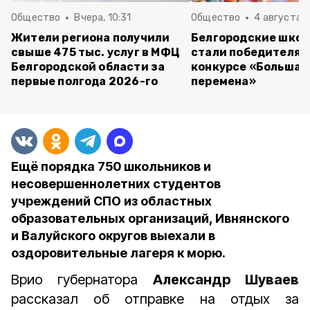
Общество
Вчера, 10:31
Общество
4 августа ,
Жители региона получили
Белгородские шко
свыше 475 тыс. услуг в МФЦ
стали победителям
Белгородской области за
конкурсе «Большая
первые полгода 2026-го
перемена»
Ещё порядка 750 школьников и
несовершеннолетних студентов
учреждений СПО из областных
образовательных организаций, Ивнянского
и Валуйского округов выехали в
оздоровительные лагеря к морю.
Врио губернатора
Александр Шуваев
рассказал об отправке на отдых за