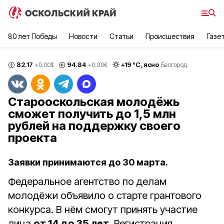
80 лет Победы
Новости
Статьи
Происшествия
Газе
82.17
94.84
+
19
°С,
ясно
+0.00
$
+0.00
€
Белгород
Старооскольская молодёжь
сможет получить до 1,5 млн
рублей на поддержку своего
проекта
Заявки принимаются до 30 марта.
Федеральное агентство по делам
молодёжи объявило о старте грантового
конкурса. В нём смогут принять участие
лица
от 14 до 35 лет
. Регистрация