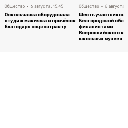
Общество
6 августа , 15:45
Общество
6 августа ,
Оскольчанка оборудовала
Шесть участников 
студию макияжа и причёсок
Белгородской обла
благодаря соцконтракту
финалистами
Всероссийского ко
школьных музеев