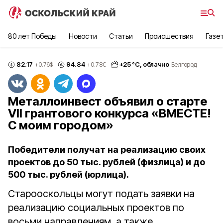
80 лет Победы
Новости
Статьи
Происшествия
Газе
82.17
94.84
+
25
°С,
облачно
+0.76
$
+0.78
€
Белгород
Металлоинвест объявил о старте
VII грантового конкурса «ВМЕСТЕ!
С моим городом»
Победители получат на реализацию своих
проектов до 50 тыс. рублей (физлица) и до
500 тыс. рублей (юрлица).
Старооскольцы могут подать заявки на
реализацию социальных проектов по
восьми направлениям, а также