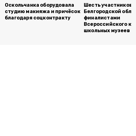
Оскольчанка оборудовала
Шесть участников 
студию макияжа и причёсок
Белгородской обла
благодаря соцконтракту
финалистами
Всероссийского ко
школьных музеев