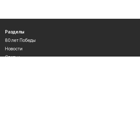
Разделы
80 лет Победы
Новости
Статьи
Происшествия
Газета
Политика
Культура
История
Спорт
Общество
Официальное опубликование
Экономика