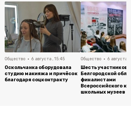
Общество
6 августа , 15:45
Общество
6 августа ,
Оскольчанка оборудовала
Шесть участников 
студию макияжа и причёсок
Белгородской обла
благодаря соцконтракту
финалистами
Всероссийского ко
школьных музеев