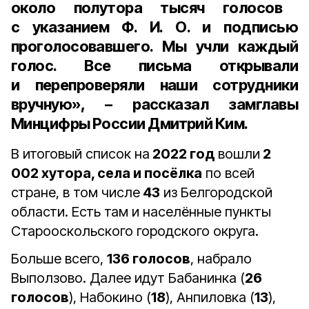
около полутора тысяч голосов
с указанием Ф. И. О. и подписью
проголосовавшего. Мы учли каждый
голос. Все письма открывали
и перепроверяли наши сотрудники
вручную», – рассказал
замглавы
Минцифры России Дмитрий Ким
.
В итоговый список на
2022 год
вошли
2
002 хутора, села и посёлка
по всей
стране, в том числе
43
из Белгородской
области. Есть там и населённые пункты
Старооскольского городского округа.
Больше всего,
136 голосов
, набрало
Выползово. Далее идут Бабанинка (
26
голосов
), Набокино (
18
), Анпиловка (
13
),