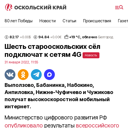
80 лет Победы
Новости
Статьи
Происшествия
Газе
82.17
94.84
+
19
°С,
облачно
+0.00
$
+0.00
€
Белгород
Шесть старооскольских сёл
подключат к сетям 4G
Новость
31 января 2022, 11:55
Выползово, Бабанинка, Набокино,
Анпиловка, Нижне-Чуфичево и Чужиково
получат высокоскоростной мобильный
интернет.
Министерство цифрового развития РФ
опубликовало
результаты
всероссийского