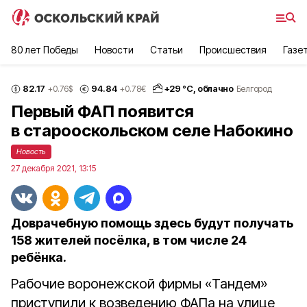
80 лет Победы
Новости
Статьи
Происшествия
Газе
82.17
94.84
+
29
°С,
облачно
+0.76
$
+0.78
€
Белгород
Первый ФАП появится
в старооскольском селе Набокино
Новость
27 декабря 2021, 13:15
Доврачебную помощь здесь будут получать
158 жителей посёлка, в том числе 24
ребёнка.
Рабочие воронежской фирмы «Тандем»
приступили к возведению ФАПа на улице