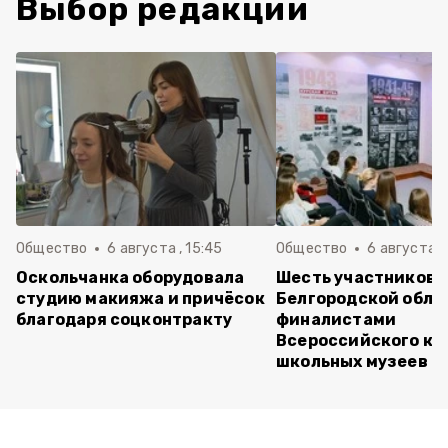
Выбор редакции
Общество
6 августа , 15:45
Общество
6 августа ,
Оскольчанка оборудовала
Шесть участников 
студию макияжа и причёсок
Белгородской обла
благодаря соцконтракту
финалистами
Всероссийского ко
школьных музеев