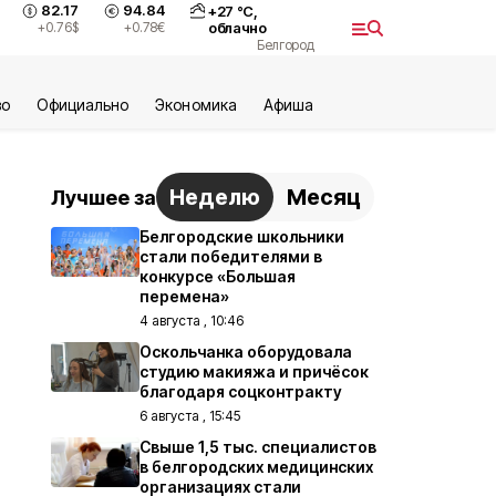
82.17
94.84
+
27
°С,
+0.76
$
+0.78
€
облачно
Белгород
во
Официально
Экономика
Aфиша
Неделю
Месяц
Лучшее за
Белгородские школьники
стали победителями в
конкурсе «Большая
перемена»
4 августа , 10:46
Оскольчанка оборудовала
студию макияжа и причёсок
благодаря соцконтракту
6 августа , 15:45
Свыше 1,5 тыс. специалистов
в белгородских медицинских
организациях стали