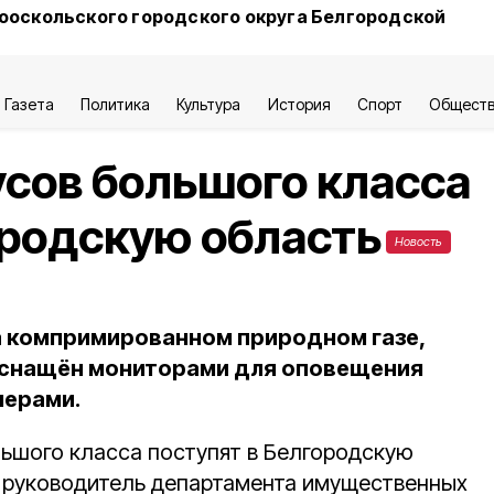
ооскольского городского округа Белгородской
Газета
Политика
Культура
История
Спорт
Общест
усов большого класса
ородскую область
Новость
а компримированном природном газе,
оснащён мониторами для оповещения
нерами.
ьшого класса поступят в Белгородскую
 руководитель департамента имущественных