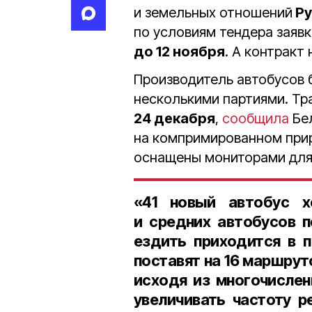
и земельных отношений
Ру
по условиям тендера заявк
до 12 ноября
. А контракт
Производитель автобусов б
несколькими партиями. Тр
24 декабря
,
сообщила
Бел
на компримированном прир
оснащены мониторами для
«
41 новый автобус
хо
и средних автобусов 
ездить приходится в 
поставят на
16 маршрут
исходя из многочисле
увеличивать частоту р