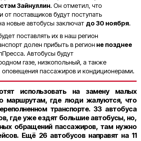
стэм Зайнуллин
. Он отметил, что
и от поставщиков будут поступать
 на новые автобусы заключат
до 30 ноября
.
удет поставлять их в наш регион
анспорт долен прибыть в регион
не позднее
Пресса. Автобусы будут
одном газе, низкопольный, а также
 оповещения пассажиров и кондиционерами.
тят использовать на замену малых
по маршрутам, где люди жалуются, что
переполненном транспорте.
33 автобуса
ов
, где уже ездят большие автобусы, но,
нных обращений пассажиров, там нужно
ейсов. Ещё
26 автобусов
направят на
11