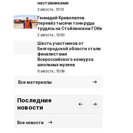
наставниками
3 августа , 10:13
Геннадий Криволапов
перевёз тысячи тонн руды
трудясь на Стойленском ГОКе
2 августа , 13:00
Шесть участников от
Белгородской области стали
финалистами
Всероссийского конкурса
школьных музеев
6 августа , 15:08
Все материалы
Последние
новости
Все новости