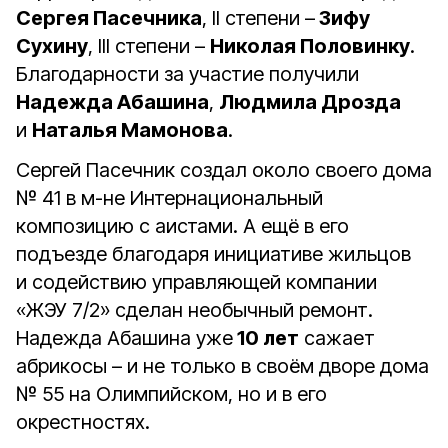
Сергея Пасечника
, II степени –
Зифу
Сухину
, III степени –
Николая Половинку
.
Благодарности за участие получили
Надежда Абашина
,
Людмила Дрозда
и
Наталья Мамонова
.
Сергей Пасечник создал около своего дома
№ 41 в м-не Интернациональный
композицию с аистами. А ещё в его
подъезде благодаря инициативе жильцов
и содействию управляющей компании
«ЖЭУ 7/2» сделан необычный ремонт.
Надежда Абашина уже
10 лет
сажает
абрикосы – и не только в своём дворе дома
№ 55 на Олимпийском, но и в его
окрестностях.