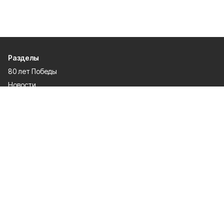
Разделы
80 лет Победы
Новости
Статьи
Происшествия
Газета
Политика
Культура
История
Спорт
Общество
Официальное опубликование
Экономика