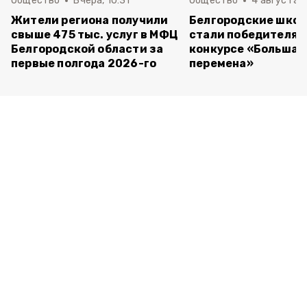
Общество
Вчера, 10:31
Общество
4 августа ,
Жители региона получили
Белгородские шко
свыше 475 тыс. услуг в МФЦ
стали победителям
Белгородской области за
конкурсе «Большая
первые полгода 2026-го
перемена»