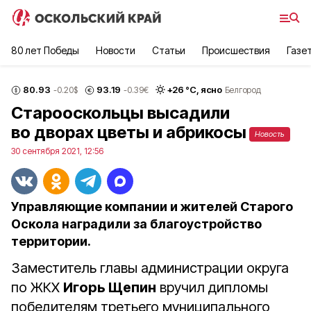
80 лет Победы
Новости
Статьи
Происшествия
Газе
80.93
93.19
+
26
°С,
ясно
-0.20
$
-0.39
€
Белгород
Старооскольцы высадили
во дворах цветы и абрикосы
Новость
30 сентября 2021, 12:56
Управляющие компании и жителей Старого
Оскола наградили за благоустройство
территории.
Заместитель главы администрации округа
по ЖКХ
Игорь Щепин
вручил дипломы
победителям третьего муниципального