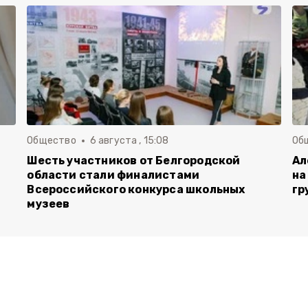
Общество
6 августа , 15:08
Об
Шесть участников от Белгородской
Ал
области стали финалистами
на
Всероссийского конкурса школьных
гр
музеев