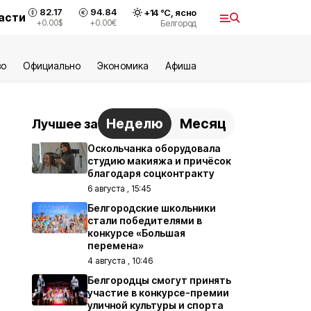
82.17
94.84
+
14
°С,
ясно
асти
+0.00
$
+0.00
€
Белгород
во
Официально
Экономика
Aфиша
Неделю
Месяц
Лучшее за
Оскольчанка оборудовала
студию макияжа и причёсок
благодаря соцконтракту
6 августа , 15:45
Белгородские школьники
стали победителями в
конкурсе «Большая
перемена»
4 августа , 10:46
Белгородцы смогут принять
участие в конкурсе-премии
уличной культуры и спорта