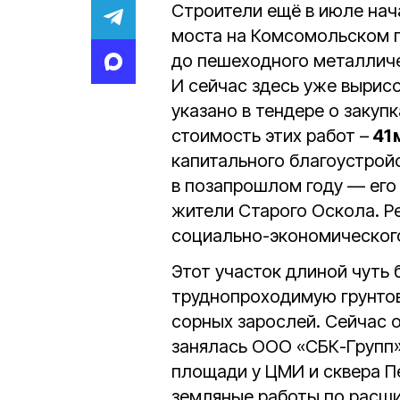
Строители ещё в июле нач
моста на Комсомольском 
до пешеходного металличес
И сейчас здесь уже вырис
указано в тендере о закуп
стоимость этих работ –
41 
капитального благоустрой
в позапрошлом году — его
жители Старого Оскола. Р
социально-экономического
Этот участок длиной чуть
труднопроходимую грунтов
сорных зарослей. Сейчас о
занялась ООО «СБК-Групп»
площади у ЦМИ и сквера П
земляные работы по расши