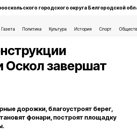
ооскольского городского округа Белгородской обл
Газета
Политика
Культура
История
Спорт
Общест
онструкции
и Оскол завершат
рные дорожки, благоустроят берег,
становят фонари, построят площадку
ы.