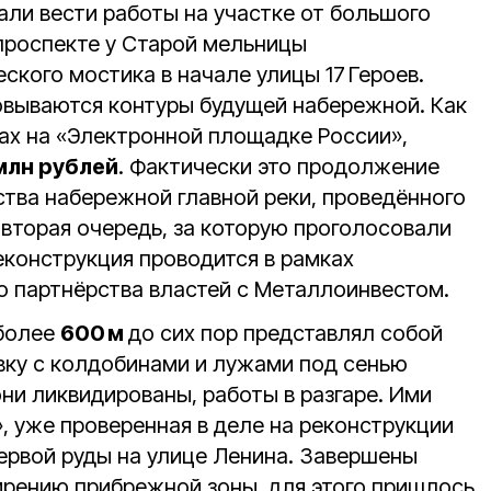
али вести работы на участке от большого
проспекте у Старой мельницы
кого мостика в начале улицы 17 Героев.
овываются контуры будущей набережной. Как
ках на «Электронной площадке России»,
млн рублей
. Фактически это продолжение
ства набережной главной реки, проведённого
 вторая очередь, за которую проголосовали
еконструкция проводится в рамках
 партнёрства властей с Металлоинвестом.
 более
600 м
до сих пор представлял собой
ку с колдобинами и лужами под сенью
ни ликвидированы, работы в разгаре. Ими
, уже проверенная в деле на реконструкции
ервой руды на улице Ленина. Завершены
рению прибрежной зоны, для этого пришлось