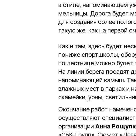
в стиле, напоминающем у
мельницы. Дорога будет м
для создания более полог
такую же, как на первой о
Как и там, здесь будет нес
пониже спортшколы, обор
по лестнице можно будет п
На линии берега посадят д
напоминающий камыш. Так
влажных мест в парках и н
скамейки, урны, светильни
Окончание работ намечено 
осуществляют специалист
организации
Анна Рощуп
«СБК-Групп». Сюжет «Девя