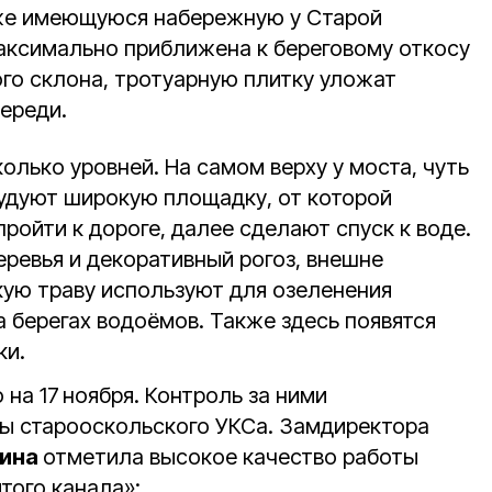
же имеющуюся набережную у Старой
аксимально приближена к береговому откосу
ого склона, тротуарную плитку уложат
череди.
колько уровней. На самом верху у моста, чуть
удуют широкую площадку, от которой
ройти к дороге, далее сделают спуск к воде.
еревья и декоративный рогоз, внешне
ую траву используют для озеленения
а берегах водоёмов. Также здесь появятся
ки.
на 17 ноября. Контроль за ними
ы старооскольского УКСа. Замдиректора
кина
отметила высокое качество работы
того канала»: