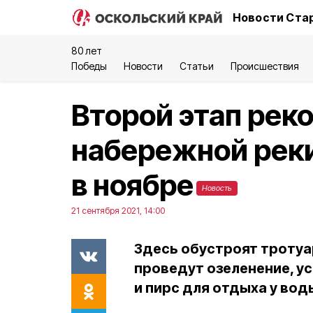
Новости Стар
80 лет
Победы
Новости
Статьи
Происшествия
Второй этап рек
набережной рек
в ноябре
Новость
21 сентября 2021, 14:00
Здесь обустроят тротуа
проведут озеленение, у
и пирс для отдыха у вод