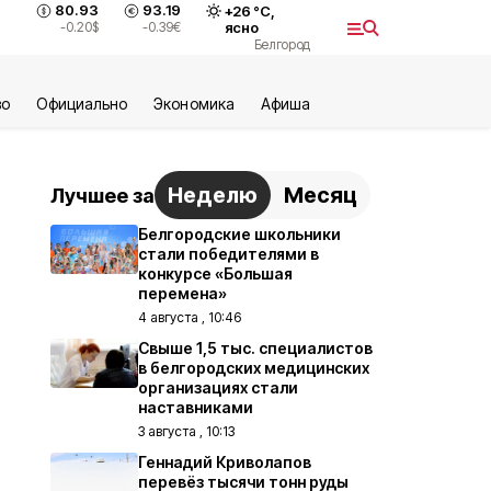
80.93
93.19
+
26
°С,
-0.20
$
-0.39
€
ясно
Белгород
во
Официально
Экономика
Aфиша
Неделю
Месяц
Лучшее за
Белгородские школьники
стали победителями в
конкурсе «Большая
перемена»
4 августа , 10:46
Свыше 1,5 тыс. специалистов
в белгородских медицинских
организациях стали
наставниками
3 августа , 10:13
Геннадий Криволапов
перевёз тысячи тонн руды