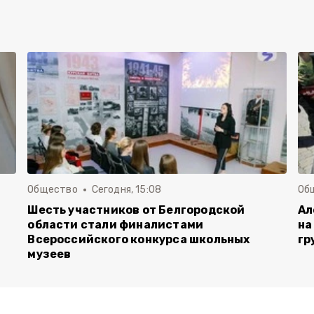
Общество
Сегодня, 15:08
Об
Шесть участников от Белгородской
Ал
области стали финалистами
на
Всероссийского конкурса школьных
гр
музеев