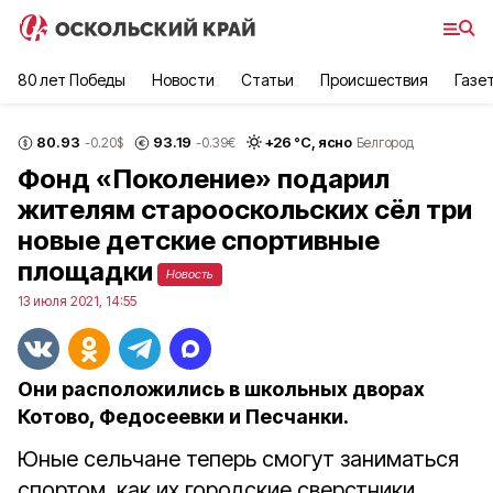
80 лет Победы
Новости
Статьи
Происшествия
Газе
80.93
93.19
+
26
°С,
ясно
-0.20
$
-0.39
€
Белгород
Фонд «Поколение» подарил
жителям старооскольских сёл три
новые детские спортивные
площадки
Новость
13 июля 2021, 14:55
Они расположились в школьных дворах
Котово, Федосеевки и Песчанки.
Юные сельчане теперь смогут заниматься
спортом, как их городские сверстники.