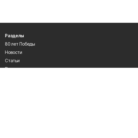
Разделы
80 лет Победы
Новости
Статьи
Происшествия
Газета
Политика
Культура
История
Спорт
Общество
Официальное опубликование
Экономика