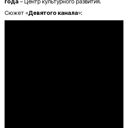
года
– Центр культурного развития.
Сюжет «
Девятого канала
»: