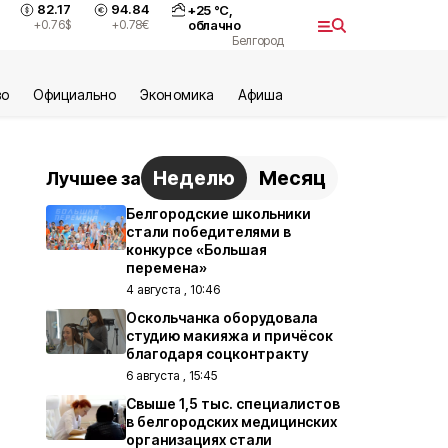
82.17
94.84
+
25
°С,
+0.76
$
+0.78
€
облачно
Белгород
во
Официально
Экономика
Aфиша
Неделю
Месяц
Лучшее за
Белгородские школьники
стали победителями в
конкурсе «Большая
перемена»
4 августа , 10:46
Оскольчанка оборудовала
студию макияжа и причёсок
благодаря соцконтракту
6 августа , 15:45
Свыше 1,5 тыс. специалистов
в белгородских медицинских
организациях стали