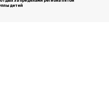
 отдых за пределами региона пятой
уппы детей