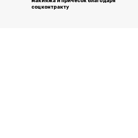
макияжа и причёсок благодаря
соцконтракту