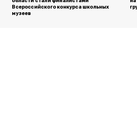
области стали финалистами
на
Всероссийского конкурса школьных
гр
музеев