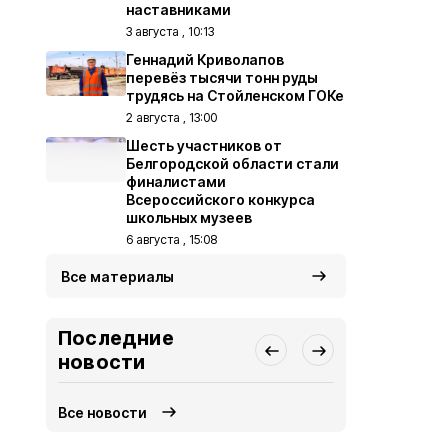
наставниками
3 августа , 10:13
Геннадий Криволапов
перевёз тысячи тонн руды
трудясь на Стойленском ГОКе
2 августа , 13:00
Шесть участников от
Белгородской области стали
финалистами
Всероссийского конкурса
школьных музеев
6 августа , 15:08
Все материалы
Последние
новости
Все новости