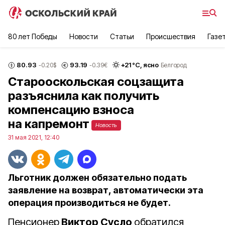
80 лет Победы
Новости
Статьи
Происшествия
Газе
80.93
93.19
+
21
°С,
ясно
-0.20
$
-0.39
€
Белгород
Старооскольская соцзащита
разъяснила как получить
компенсацию взноса
на капремонт
Новость
31 мая 2021, 12:40
Льготник должен обязательно подать
заявление на возврат, автоматически эта
операция производиться не будет.
Пенсионер
Виктор Сусло
обратился