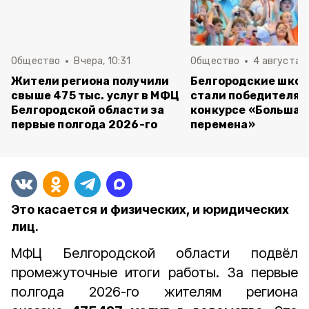
Общество
Вчера, 10:31
Общество
4 августа ,
Жители региона получили
Белгородские шко
свыше 475 тыс. услуг в МФЦ
стали победителям
Белгородской области за
конкурсе «Большая
первые полгода 2026-го
перемена»
Это касается и физических, и юридических
лиц.
МФЦ Белгородской области подвёл
промежуточные итоги работы. З
а первые
полгода 2026-го жителям региона