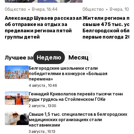
Общество
Вчера, 16:44
Общество
Вчера, 10:3
Александр Шуваев рассказал
Жители региона по
об отправке на отдых за
свыше 475 тыс. усл
пределами региона пятой
Белгородской обла
группы детей
первые полгода 20
Неделю
Месяц
Лучшее за
Белгородские школьники стали
победителями в конкурсе «Большая
перемена»
4 августа , 10:46
Геннадий Криволапов перевёз тысячи тонн
руды трудясь на Стойленском ГОКе
2 августа , 13:00
Свыше 1,5 тыс. специалистов в белгородских
медицинских организациях стали
наставниками
3 августа , 10:13