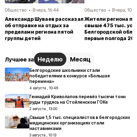
Общество
Вчера, 16:44
Общество
Вчера, 10:3
Александр Шуваев рассказал
Жители региона по
об отправке на отдых за
свыше 475 тыс. усл
пределами региона пятой
Белгородской обла
группы детей
первые полгода 20
Неделю
Месяц
Лучшее за
Белгородские школьники стали
победителями в конкурсе «Большая
перемена»
4 августа , 10:46
Геннадий Криволапов перевёз тысячи тонн
руды трудясь на Стойленском ГОКе
2 августа , 13:00
Свыше 1,5 тыс. специалистов в белгородских
медицинских организациях стали
наставниками
3 августа , 10:13