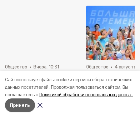
Общество
Вчера, 10:31
Общество
4 августа ,
Жители региона получили
Белгородские шко
Cайт использует файлы cookie и сервисы сбора технических
свыше 475 тыс. услуг в МФЦ
стали победителям
данных посетителей.
Продолжая пользоваться сайтом, Вы
Белгородской области за
конкурсе «Большая
соглашаетесь с
Политикой обработки персональных данных.
первые полгода 2026-го
перемена»
Принять
Помощь молодым врачам способствует