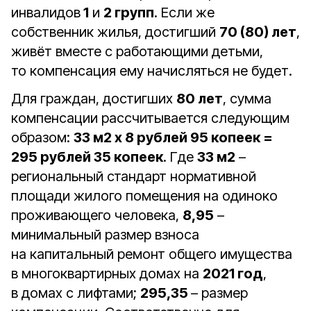
инвалидов
1
и
2 групп
. Если же
собственник жилья, достигший
70 (80) лет
,
живёт вместе с работающими детьми,
то компенсация ему начисляться не будет.
Для граждан, достигших
80 лет
, сумма
компенсации рассчитывается следующим
образом:
33 м2 x 8 рублей 95 копеек =
295 рублей 35 копеек
. Где
33 м2
–
региональный стандарт нормативной
площади жилого помещения на одиноко
проживающего человека,
8,95
–
минимальный размер взноса
на капитальный ремонт общего имущества
в многоквартирных домах на
2021 год
,
в домах с лифтами;
295,35
– размер