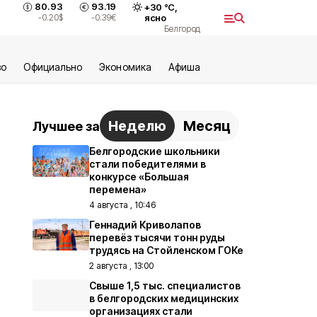
80.93
93.19
+
30
°С,
-0.20
$
-0.39
€
ясно
Белгород
во
Официально
Экономика
Aфиша
Неделю
Месяц
Лучшее за
Белгородские школьники
стали победителями в
конкурсе «Большая
перемена»
4 августа , 10:46
Геннадий Криволапов
перевёз тысячи тонн руды
трудясь на Стойленском ГОКе
2 августа , 13:00
Свыше 1,5 тыс. специалистов
в белгородских медицинских
организациях стали