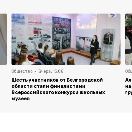
Общество
Вчера, 15:08
Об
Шесть участников от Белгородской
Ал
области стали финалистами
на
Всероссийского конкурса школьных
гр
музеев