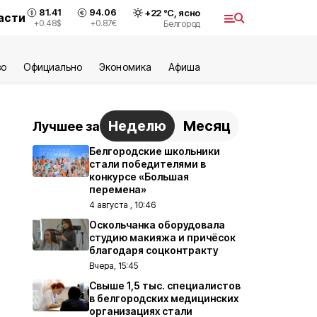
81.41
94.06
+
22
°С,
ясно
асти
+0.48
$
+0.87
€
Белгород
во
Официально
Экономика
Aфиша
Неделю
Месяц
Лучшее за
Белгородские школьники
стали победителями в
конкурсе «Большая
перемена»
4 августа , 10:46
Оскольчанка оборудовала
студию макияжа и причёсок
благодаря соцконтракту
Вчера, 15:45
Свыше 1,5 тыс. специалистов
в белгородских медицинских
организациях стали