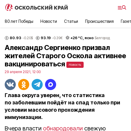
80 лет Победы
Новости
Статьи
Происшествия
Газе
80.93
93.19
+
26
°С,
ясно
-0.20
$
-0.39
€
Белгород
Александр Сергиенко призвал
жителей Старого Оскола активнее
вакцинироваться
Новость
29 апреля 2021, 12:00
Глава округа уверен, что статистика
по заболевшим пойдёт на спад только при
условии массового прохождения
иммунизации.
Вчера власти
обнародовали
свежую