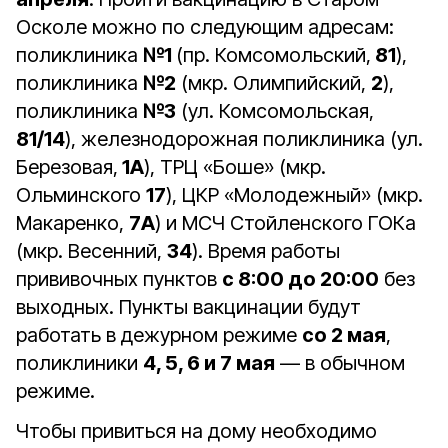
Осколе можно по следующим адресам:
поликлиника
№1
(пр. Комсомольский,
81
),
поликлиника
№2
(мкр. Олимпийский,
2
),
поликлиника
№3
(ул. Комсомольская,
81/14
), железнодорожная поликлиника (ул.
Березовая,
1А
), ТРЦ «Боше» (мкр.
Ольминского
17
), ЦКР «Молодежный» (мкр.
Макаренко,
7А
) и МСЧ Стойленского ГОКа
(мкр. Весенний,
34
). Время работы
прививочных пунктов
с 8:00 до 20:00
без
выходных. Пункты вакцинации будут
работать в дежурном режиме
со 2 мая
,
поликлиники
4, 5, 6 и 7 мая
— в обычном
режиме.
Чтобы привиться на дому необходимо