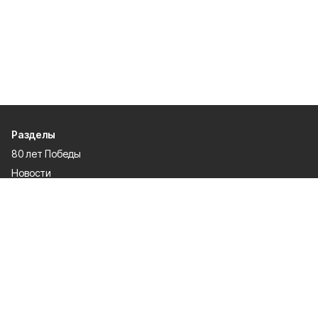
Разделы
80 лет Победы
Новости
Статьи
Происшествия
Газета
Политика
Культура
История
Спорт