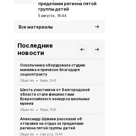
пределами региона пятой
группы детей
5 августа , 16:44
Все материалы
Последние
новости
Оскольчанка оборудовала студию
Свыше 1,5 т
макияжа и причёсок благодаря
белгородск
соцконтракту
стали наст
Общество
Вчера, 15:45
Общество
3 
Шесть участников от Белгородской
Геннадий К
области стали финалистами
тонн руды 
Всероссийского конкурса школьных
Общество
2 
музеев
Александр 
Общество
Вчера, 15:08
областную 
Александр Шуваев рассказал об
Общество
1 
отправке на отдых за пределами
региона пятой группы детей
Правоохран
области на
Общество
5 августа , 16:44