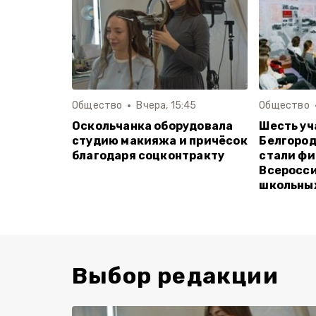
Общество
Вчера, 15:45
Общество
Оскольчанка оборудовала
Шесть уч
студию макияжа и причёсок
Белгород
благодаря соцконтракту
стали ф
Всеросси
школьны
Выбор редакции