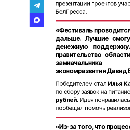
презентации проектов уча
БелПресса.
«Фестиваль проводится
дальше. Лучшие смогу
денежную поддержку.
правительство област
замначальника
экономразвития Давид 
Победителем стал
Илья К
по сбору заявок на питани
рублей
. Идея понравилас
пообещал помочь реализова
«Из‑за того, что проце