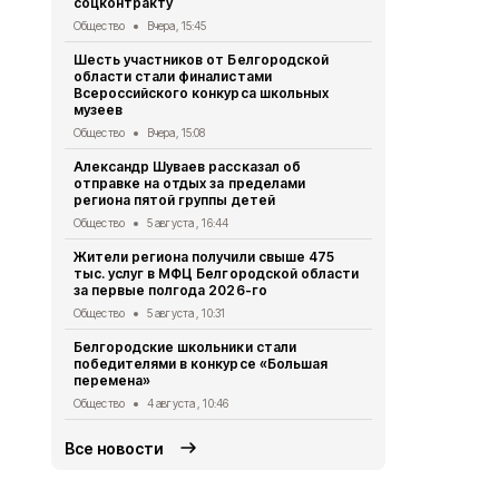
соцконтракту
стали наст
Общество
Вчера, 15:45
Общество
3 
Шесть участников от Белгородской
Геннадий К
области стали финалистами
тонн руды 
Всероссийского конкурса школьных
Общество
2 
музеев
Александр 
Общество
Вчера, 15:08
областную 
Александр Шуваев рассказал об
Общество
1 
отправке на отдых за пределами
региона пятой группы детей
Правоохран
области на
Общество
5 августа , 16:44
за съёмку 
Жители региона получили свыше 475
Общество
31
тыс. услуг в МФЦ Белгородской области
за первые полгода 2026-го
Михаил Лоба
заседании 
Общество
5 августа , 10:31
организаци
Белгородские школьники стали
Общество
31
победителями в конкурсе «Большая
перемена»
Общество
4 августа , 10:46
Все новости