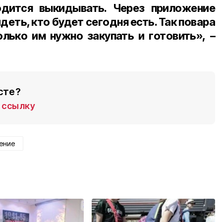
одится выкидывать. Через приложение
еть, кто будет сегодня есть. Так повара
олько им нужно закупать и готовить», –
сте?
ссылку
ение