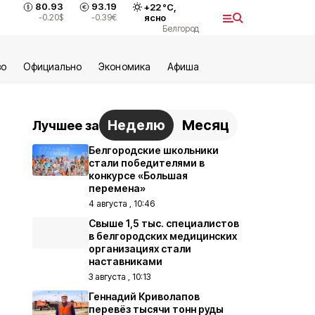
80.93
93.19
+
22
°С,
-0.20
$
-0.39
€
ясно
Белгород
во
Официально
Экономика
Aфиша
Неделю
Месяц
Лучшее за
Белгородские школьники
стали победителями в
конкурсе «Большая
перемена»
4 августа , 10:46
Свыше 1,5 тыс. специалистов
в белгородских медицинских
организациях стали
наставниками
3 августа , 10:13
Геннадий Криволапов
перевёз тысячи тонн руды