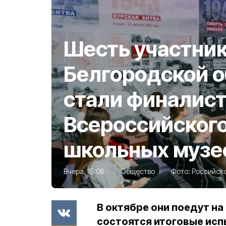
Шесть участник
Белгородской 
стали финалис
Всероссийского
школьных музе
Вчера, 15:08
Общество
Фото:
Российск
В октябре они поедут на
состоятся итоговые исп