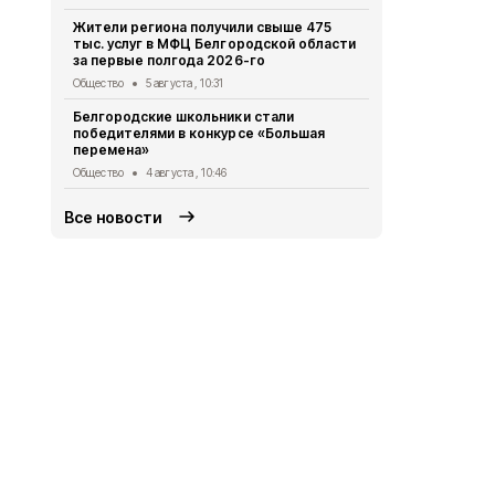
за съёмку 
Жители региона получили свыше 475
Общество
31
тыс. услуг в МФЦ Белгородской области
за первые полгода 2026-го
Михаил Лоба
заседании 
Общество
5 августа , 10:31
организаци
Белгородские школьники стали
Общество
31
победителями в конкурсе «Большая
перемена»
Общество
4 августа , 10:46
Все новости