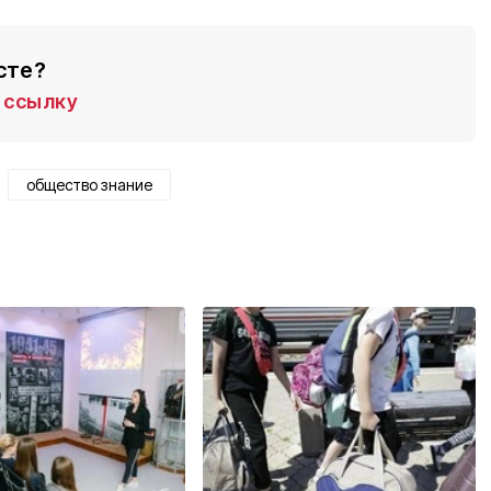
сте?
ссылку
общество знание