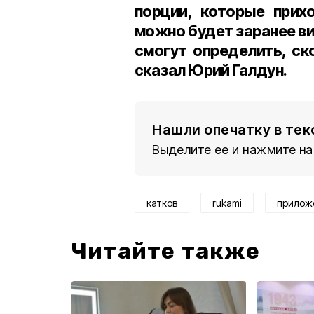
порции, которые прих
можно будет заранее вид
смогут определить, ск
сказал Юрий Галдун.
Нашли опечатку в тек
Выделите ее и нажмите на
катков
rukami
прилож
Читайте также