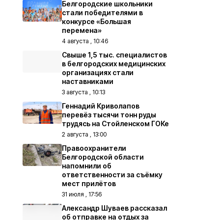
Белгородские школьники
стали победителями в
конкурсе «Большая
перемена»
4 августа , 10:46
Свыше 1,5 тыс. специалистов
в белгородских медицинских
организациях стали
наставниками
3 августа , 10:13
Геннадий Криволапов
перевёз тысячи тонн руды
трудясь на Стойленском ГОКе
2 августа , 13:00
Правоохранители
Белгородской области
напомнили об
ответственности за съёмку
мест прилётов
31 июля , 17:56
Александр Шуваев рассказал
об отправке на отдых за