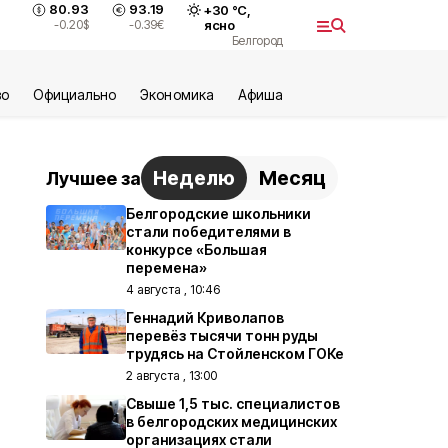
80.93
93.19
+
30
°С,
-0.20
$
-0.39
€
ясно
Белгород
во
Официально
Экономика
Aфиша
Неделю
Месяц
Лучшее за
Белгородские школьники
стали победителями в
конкурсе «Большая
перемена»
4 августа , 10:46
Геннадий Криволапов
перевёз тысячи тонн руды
трудясь на Стойленском ГОКе
2 августа , 13:00
Свыше 1,5 тыс. специалистов
в белгородских медицинских
организациях стали