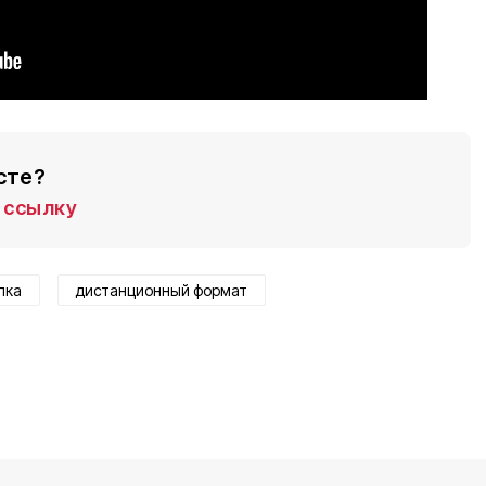
сте?
ссылку
лка
дистанционный формат