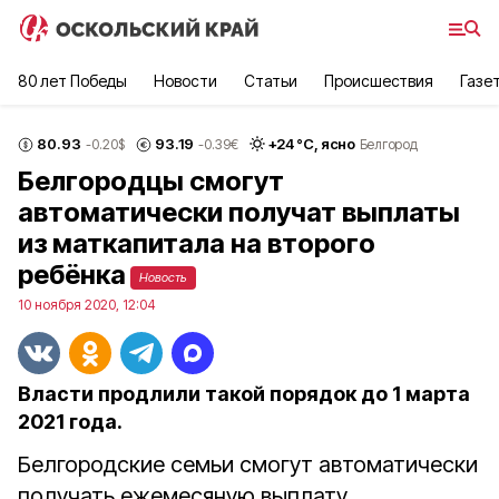
80 лет Победы
Новости
Статьи
Происшествия
Газе
80.93
93.19
+
24
°С,
ясно
-0.20
$
-0.39
€
Белгород
Белгородцы смогут
автоматически получат выплаты
из маткапитала на второго
ребёнка
Новость
10 ноября 2020, 12:04
Власти продлили такой порядок до 1 марта
2021 года.
Белгородские семьи смогут автоматически
получать ежемесяную выплату