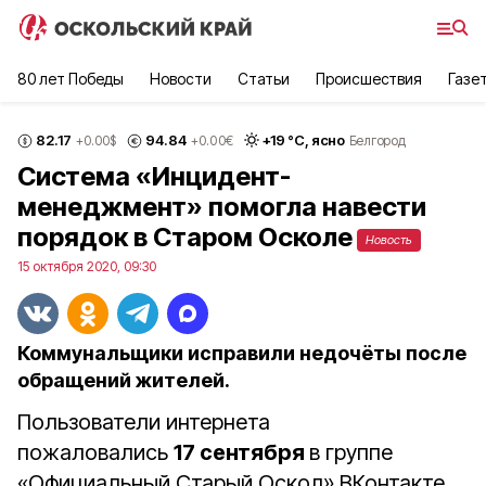
80 лет Победы
Новости
Статьи
Происшествия
Газе
82.17
94.84
+
19
°С,
ясно
+0.00
$
+0.00
€
Белгород
Система «Инцидент-
менеджмент» помогла навести
порядок в Старом Осколе
Новость
15 октября 2020, 09:30
Коммунальщики исправили недочёты после
обращений жителей.
Пользователи интернета
пожаловались
17 сентября
в группе
«Официальный Старый Оскол» ВКонтакте