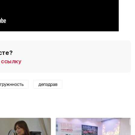
сте?
ссылку
агружнность
депздрав