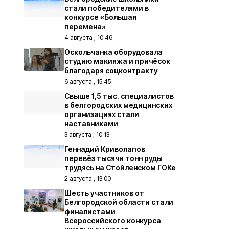
стали победителями в
конкурсе «Большая
перемена»
4 августа , 10:46
Оскольчанка оборудовала
студию макияжа и причёсок
благодаря соцконтракту
6 августа , 15:45
Свыше 1,5 тыс. специалистов
в белгородских медицинских
организациях стали
наставниками
3 августа , 10:13
Геннадий Криволапов
перевёз тысячи тонн руды
трудясь на Стойленском ГОКе
2 августа , 13:00
Шесть участников от
Белгородской области стали
финалистами
Всероссийского конкурса