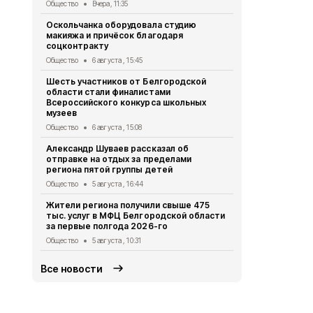
Общество
Вчера, 11:35
Общество
4 
Оскольчанка оборудовала студию
Свыше 1,5 т
макияжа и причёсок благодаря
белгородск
соцконтракту
стали наст
Общество
6 августа , 15:45
Общество
3 
Шесть участников от Белгородской
Геннадий К
области стали финалистами
тонн руды 
Всероссийского конкурса школьных
Общество
2 
музеев
Александр 
Общество
6 августа , 15:08
областную 
Александр Шуваев рассказал об
Общество
1 
отправке на отдых за пределами
региона пятой группы детей
Правоохран
области на
Общество
5 августа , 16:44
за съёмку 
Жители региона получили свыше 475
Общество
31
тыс. услуг в МФЦ Белгородской области
за первые полгода 2026-го
Общество
5 августа , 10:31
Все новости