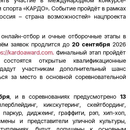
нять участие в Международном конкурсе-
и спорта «КАРДО». Событие пройдёт
в рамках
оссия – страна возможностей» нацпроекта
 онлайн-отбор и очные отборочные этапы в
иём заявок продлится до
20 сентября
2026
ps://kardoaward.com.
Финальный этап пройдёт
 состоятся открытые квалификационные
 дадут участникам дополнительный шанс
ься за место в основной соревновательной
бря
, и в соревнованиях предусмотрено
13
ерблейдинг, кикскутеринг, скейтбординг,
, паркур, диджеинг, граффити, рэп, хип-хоп,
смены и представители уличной культуры,
туплениях, будут допущены к основным