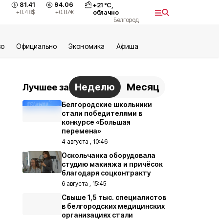
81.41
94.06
+
21
°С,
+0.48
$
+0.87
€
облачно
Белгород
во
Официально
Экономика
Aфиша
Неделю
Месяц
Лучшее за
Белгородские школьники
стали победителями в
конкурсе «Большая
перемена»
4 августа , 10:46
Оскольчанка оборудовала
студию макияжа и причёсок
благодаря соцконтракту
6 августа , 15:45
Свыше 1,5 тыс. специалистов
в белгородских медицинских
организациях стали