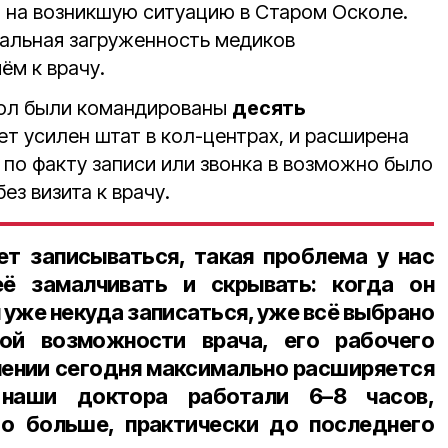
 на возникшую ситуацию в Старом Осколе.
мальная загруженность медиков
ём к врачу.
кол были командированы
десять
ет усилен штат в кол-центрах, и расширена
 по факту записи или звонка в возможно было
ез визита к врачу.
ет записываться, такая проблема у нас
ё замалчивать и скрывать: когда он
 уже некуда записаться, уже всё выбрано
ой возможности врача, его рабочего
влении сегодня максимально расширяется
 наши доктора работали 6–8 часов,
до больше, практически до последнего