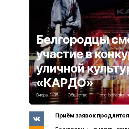
Белгородцы см
участие в конк
уличной культу
«КАРДО»
Вчера, 11:35
Общество
Фото:
belregion.r
Приём заявок продлится 