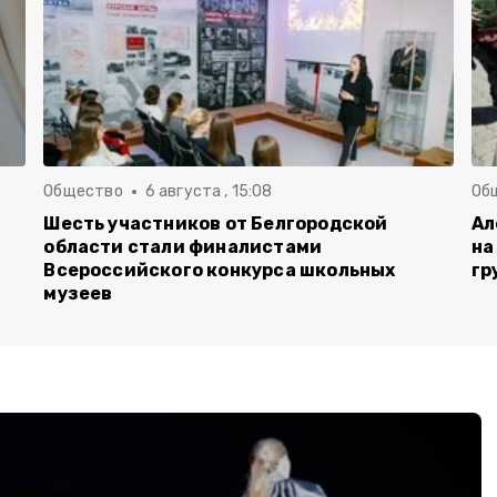
Общество
6 августа , 15:08
Об
Шесть участников от Белгородской
Ал
области стали финалистами
на
Всероссийского конкурса школьных
гр
музеев