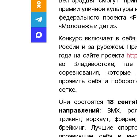
Белгородцы смогут при
премии уличной культуры 
федерального проекта «Р
«Молодежь и дети».
Конкурс включает в себя
России и за рубежом. Пр
года на сайте проекта
htt
во Владивостоке, где
соревнования, которые
проявить себя и поборот
сетке.
Они состоятся
18 сентя
направлений
: BMX, ролл
трикинг, воркаут, фриран
брейкинг. Лучшие спорт
проявившие себя в выс