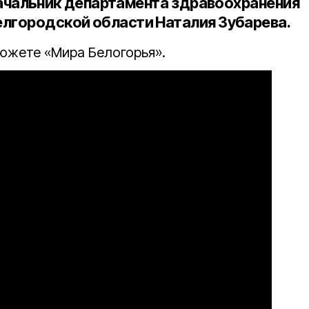
ачальник департамента здравоохранения
елгородской области Наталия Зубарева
.
южете «Мира Белогорья».