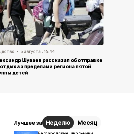
щество
5 августа , 16:44
ександр Шуваев рассказал об отправке
 отдых за пределами региона пятой
уппы детей
Неделю
Месяц
Лучшее за
Белгородские школьники