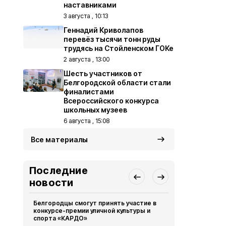
наставниками
3 августа , 10:13
Геннадий Криволапов
перевёз тысячи тонн руды
трудясь на Стойленском ГОКе
2 августа , 13:00
Шесть участников от
Белгородской области стали
финалистами
Всероссийского конкурса
школьных музеев
6 августа , 15:08
Все материалы
Последние
новости
Белгородцы смогут принять участие в
Белгородск
конкурсе-премии уличной культуры и
победителя
спорта «КАРДО»
перемена»