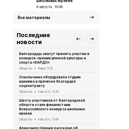
школьных музеев
6 августа , 15:08
Все материалы
Последние
новости
Белгородцы смогут принять участие в
Белгородск
конкурсе-премии уличной культуры и
победителя
спорта «КАРДО»
перемена»
Общество
Вчера, 11:35
Общество
4 
Оскольчанка оборудовала студию
Свыше 1,5 т
макияжа и причёсок благодаря
белгородск
соцконтракту
стали наст
Общество
6 августа , 15:45
Общество
3 
Шесть участников от Белгородской
Геннадий К
области стали финалистами
тонн руды 
Всероссийского конкурса школьных
Общество
2 
музеев
Александр 
Общество
6 августа , 15:08
областную 
Александр Шуваев рассказал об