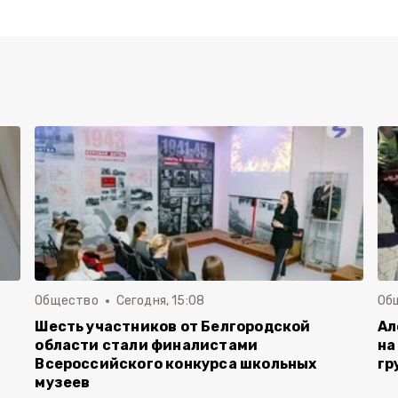
Общество
Сегодня, 15:08
Об
Шесть участников от Белгородской
Ал
области стали финалистами
на
Всероссийского конкурса школьных
гр
музеев