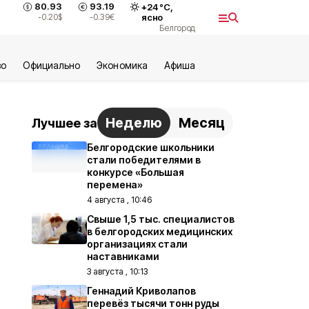
80.93
93.19
+
24
°С,
-0.20
$
-0.39
€
ясно
Белгород
во
Официально
Экономика
Aфиша
Неделю
Месяц
Лучшее за
Белгородские школьники
стали победителями в
конкурсе «Большая
перемена»
4 августа , 10:46
Свыше 1,5 тыс. специалистов
в белгородских медицинских
организациях стали
наставниками
3 августа , 10:13
Геннадий Криволапов
перевёз тысячи тонн руды