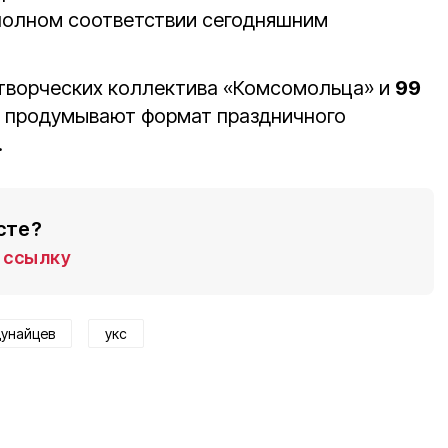
 полном соответствии сегодняшним
творческих коллектива «Комсомольца» и
99
е продумывают формат праздничного
.
сте?
ссылку
дунайцев
укс