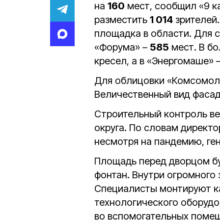
на
160
мест, сообщил «9 к
разместить
1 014
зрителей.
площадка в области. Для 
«Форума» –
585
мест. В б
кресел, а в «Энергомаше» 
Для облицовки «Комсомол
Величественный вид фасад
Строительный контроль ве
округа. По словам директ
несмотря на пандемию, ге
Площадь перед дворцом бу
фонтан. Внутри огромного
Специалисты монтируют к
технологического оборудо
во вспомогательных поме