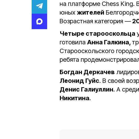
на платформе Chess King.
юных
жителей
Белгородчи
Возрастная категория —
20
Четыре старооскольца
у
готовила
Анна Галкина,
тр
Старооскольского городск
ребята продемонстрировал
Богдан Деркачев
лидиров
Леонид Гуйс
. В своей во
Денис Галиуллин
. А сред
Никитина
.