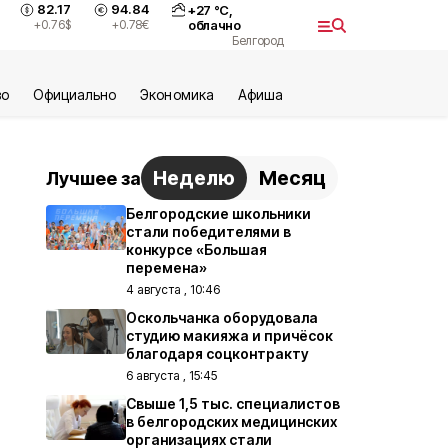
82.17
94.84
+
27
°С,
+0.76
$
+0.78
€
облачно
Белгород
во
Официально
Экономика
Aфиша
Неделю
Месяц
Лучшее за
Белгородские школьники
стали победителями в
конкурсе «Большая
перемена»
4 августа , 10:46
Оскольчанка оборудовала
студию макияжа и причёсок
благодаря соцконтракту
6 августа , 15:45
Свыше 1,5 тыс. специалистов
в белгородских медицинских
организациях стали