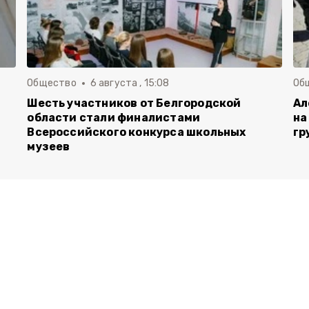
Общество
6 августа , 15:08
Об
Шесть участников от Белгородской
Ал
области стали финалистами
на
Всероссийского конкурса школьных
гр
музеев