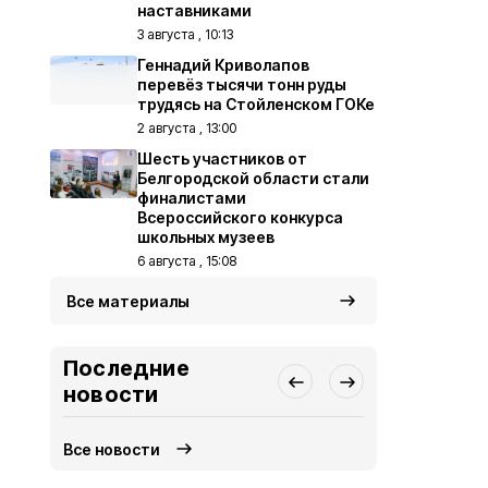
наставниками
3 августа , 10:13
Геннадий Криволапов
перевёз тысячи тонн руды
трудясь на Стойленском ГОКе
2 августа , 13:00
Шесть участников от
Белгородской области стали
финалистами
Всероссийского конкурса
школьных музеев
6 августа , 15:08
Все материалы
Последние
новости
Все новости