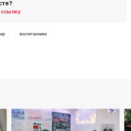
сте?
ссылку
нир
воспитанники