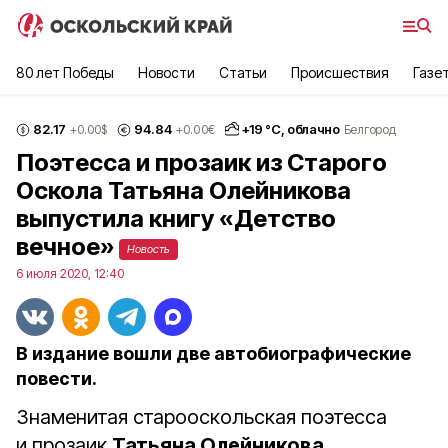
80 лет Победы
Новости
Статьи
Происшествия
Газе
82.17
94.84
+
19
°С,
облачно
+0.00
$
+0.00
€
Белгород
Поэтесса и прозаик из Старого
Оскола Татьяна Олейникова
выпустила книгу «Детство
вечное»
Новость
6 июля 2020, 12:40
В издание вошли две автобиографические
повести.
Знаменитая старооскольская поэтесса
и прозаик
Татьяна Олейникова