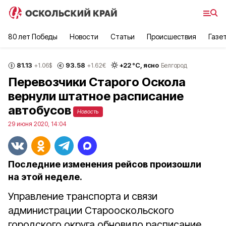
80 лет Победы
Новости
Статьи
Происшествия
Газе
81.13
93.58
+
22
°С,
ясно
+1.06
$
+1.62
€
Белгород
Перевозчики Старого Оскола
вернули штатное расписание
автобусов
Новость
29 июня 2020, 14:04
Последние изменения рейсов произошли
на этой неделе.
Управление транспорта и связи
администрации Старооскольского
городского округа обновило расписание