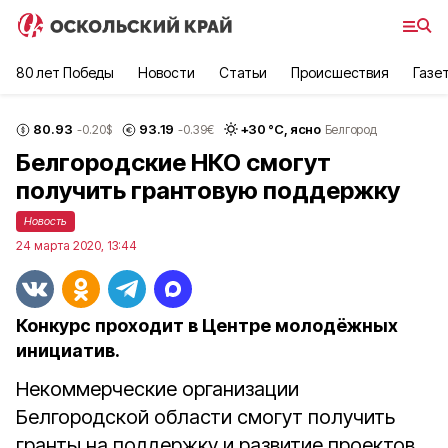
80 лет Победы
Новости
Статьи
Происшествия
Газе
80.93
93.19
+
30
°С,
ясно
-0.20
$
-0.39
€
Белгород
Белгородские НКО смогут
получить грантовую поддержку
Новость
24 марта 2020, 13:44
Конкурс проходит в Центре молодёжных
инициатив.
Некоммерческие организации
Белгородской области смогут получить
гранты на поддержку и развитие проектов.